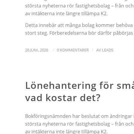
största nyheterna rör fastighetsbolag – från och
av intäkterna inte längre tillämpa K2.
Detta innebär att många bolag kommer behöva stäl
stort steg. Förberedelserna bör därför påbörjas i
/
/
26 JUNI, 2026
0 KOMMENTARER
AV
LEADS
NYHETER
Lönehantering för små
vad kostar det?
Bokföringsnämnden har beslutat om ändringar i 
största nyheterna rör fastighetsbolag – från och
av intäkterna inte längre tillämpa K2.