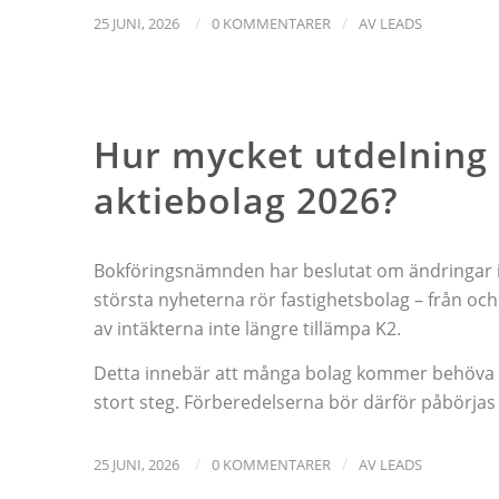
/
/
25 JUNI, 2026
0 KOMMENTARER
AV
LEADS
NYHETER
Hur mycket utdelning 
aktiebolag 2026?
Bokföringsnämnden har beslutat om ändringar i 
största nyheterna rör fastighetsbolag – från och
av intäkterna inte längre tillämpa K2.
Detta innebär att många bolag kommer behöva stäl
stort steg. Förberedelserna bör därför påbörjas i
/
/
25 JUNI, 2026
0 KOMMENTARER
AV
LEADS