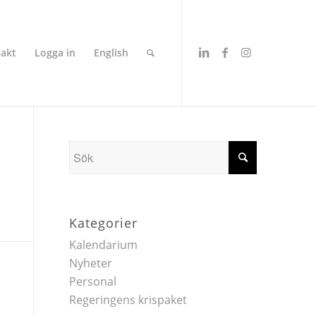
akt
Logga in
English
Kategorier
Kalendarium
Nyheter
Personal
Regeringens krispaket