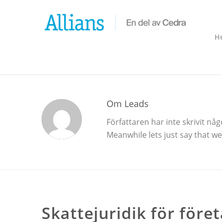
H
Om
Leads
Författaren har inte skrivit nå
Meanwhile lets just say that w
NYHETER
Skattejuridik för före