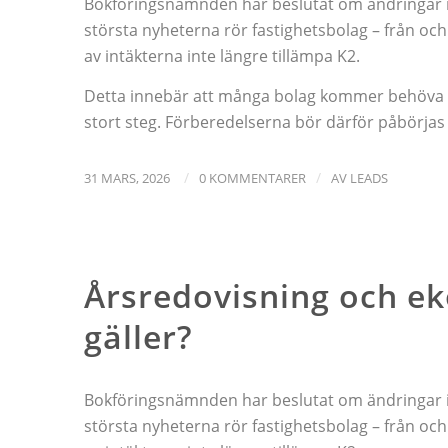
Bokföringsnämnden har beslutat om ändringar i 
största nyheterna rör fastighetsbolag – från och
av intäkterna inte längre tillämpa K2.
Detta innebär att många bolag kommer behöva stäl
stort steg. Förberedelserna bör därför påbörjas i
/
/
31 MARS, 2026
0 KOMMENTARER
AV
LEADS
NYHETER
Årsredovisning och e
gäller?
Bokföringsnämnden har beslutat om ändringar i 
största nyheterna rör fastighetsbolag – från och