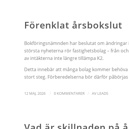
NYHETER
Förenklat årsbokslut
Bokföringsnämnden har beslutat om ändringar i 
största nyheterna rör fastighetsbolag – från och
av intäkterna inte längre tillämpa K2.
Detta innebär att många bolag kommer behöva stäl
stort steg. Förberedelserna bör därför påbörjas i
/
/
12 MAJ, 2026
0 KOMMENTARER
AV
LEADS
NYHETER
Vad är skillnaden på 