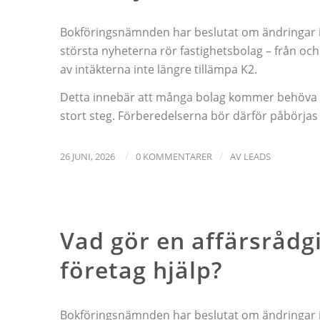
Bokföringsnämnden har beslutat om ändringar i 
största nyheterna rör fastighetsbolag – från och
av intäkterna inte längre tillämpa K2.
Detta innebär att många bolag kommer behöva stäl
stort steg. Förberedelserna bör därför påbörjas i
/
/
26 JUNI, 2026
0 KOMMENTARER
AV
LEADS
NYHETER
Vad gör en affärsrådg
företag hjälp?
Bokföringsnämnden har beslutat om ändringar i 