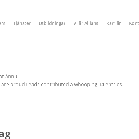
em
Tjänster
Utbildningar
Vi är Allians
Karriär
Kont
got ännu.
e are proud
Leads
contributed a whooping 14 entries.
tag