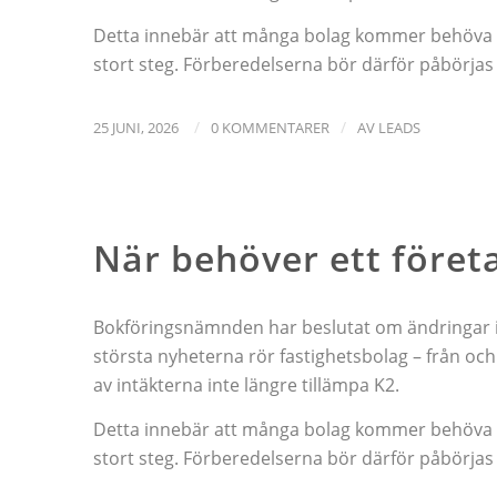
Detta innebär att många bolag kommer behöva stäl
stort steg. Förberedelserna bör därför påbörjas i
/
/
25 JUNI, 2026
0 KOMMENTARER
AV
LEADS
NYHETER
När behöver ett företa
Bokföringsnämnden har beslutat om ändringar i 
största nyheterna rör fastighetsbolag – från och
av intäkterna inte längre tillämpa K2.
Detta innebär att många bolag kommer behöva stäl
stort steg. Förberedelserna bör därför påbörjas i