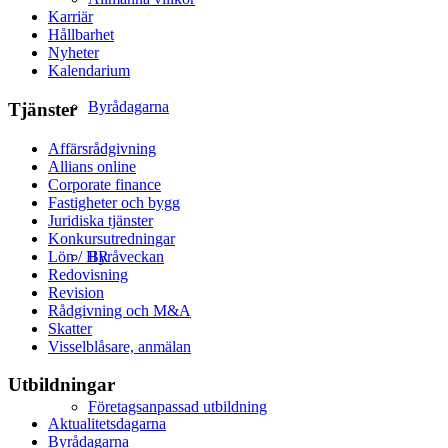
Karriär
Hållbarhet
Nyheter
Kalendarium
Byrådagarna
Tjänster
Affärsrådgivning
Allians online
Corporate finance
Fastigheter och bygg
Juridiska tjänster
Konkursutredningar
Lön / HR
Byråveckan
Redovisning
Revision
Rådgivning och M&A
Skatter
Visselblåsare, anmälan
Utbildningar
Företagsanpassad utbildning
Aktualitetsdagarna
Byrådagarna