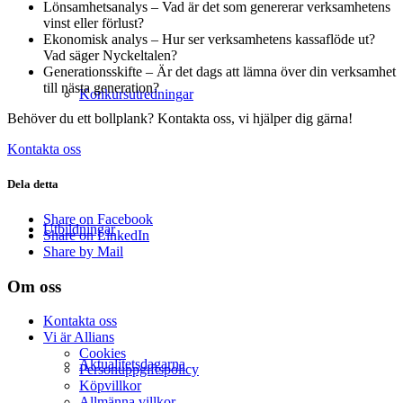
Lönsamhetsanalys – Vad är det som genererar verksamhetens
vinst eller förlust?
Ekonomisk analys – Hur ser verksamhetens kassaflöde ut?
Vad säger Nyckeltalen?
Generationsskifte – Är det dags att lämna över din verksamhet
till nästa generation?
Konkursutredningar
Behöver du ett bollplank? Kontakta oss, vi hjälper dig gärna!
Kontakta oss
Dela detta
Share on Facebook
Utbildningar
Share on LinkedIn
Share by Mail
Om oss
Kontakta oss
Vi är Allians
Cookies
Aktualitetsdagarna
Personuppgiftspolicy
Köpvillkor
Allmänna villkor