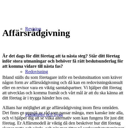
Revision
Affärsrådgivning
Är det dags för ditt företag att ta nästa steg? Står ditt företag
inför stora utmaningar och behöver få rätt beslutsunderlag för
att komma vidare till nästa fas?
Redovisning
Ibland ställs du som företagare inför en beslutssituation som kräver
någon form av affärsrådgivning och då kan en redovisningskonsult
eller en revisor vara en viktig samtalspartner. Vi hjälper ditt företag
att utvecklas och komma framåt och vårt mål är att du ska känna att
ditt företag är i trygga händer hos oss.
Allians har möjlighet att ge affärsrådgivning inom flera områden.
Det finns en uppsjö av råd som passar många, men kanske inte alla,
Fastigheter och bygg
och vi hjälper dig att se vilka alternativ som kan fungera för just ditt
företag. Er Affärsmodell är viktig då den beskriver hur ditt företag