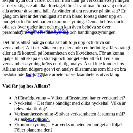
skapar nytta och värde, och när man tittar på verksamhetsstyrningen
är det viktigaste att alla i företaget förstår vart man är på väg och att
alla arbetar åt samma håll. Använder ni era resurser på rätt sätt? En
gång om året är det vanligast att man bland företag sätter upp en
budget och därmed har en ekonomistyrning. Denna behövs dock
ofta ses över under året och man kan även behöva se över
Rådgivning och M&A
personalstyrningen, resultatstyrning och handlingsstyrningen.
Det finns alltså många olika sätt att följa upp och driva sin
verksamhet. Att t.ex. sätta en ny eller ändra en befintlig affärsstrategi
eller att få kontroll på lönsamheten och likviditeten. För att kunna
hjälpa till att skapa en strategi och budget eller att få till en sund
verksamhetsstyrning krävs en riktig analys. Är ni inte kunder hos
Allians sedan tidigare gör vi en analys tillsammans som blir ett bra
beslutsunderlag för vidare arbete för verksamhetens utveckling.
Lön / HR
Vad får jag hos Allians?
Affärsrådgivning – Vilken affärsstrategi har er verksamhet?
Nyckeltal – Det finns oändligt med olika nyckeltal. Vilka är
relevanta för dig?
Verksamhetsstyrning -Strävar verksamheten åt samma mål?
Är målen tydliga?
Skattejuridik
Ekonomistyrning – Har verksamheten en budget att följa?
Följer planerna den?