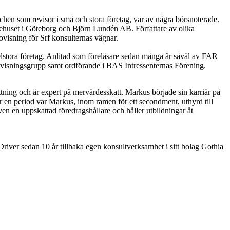
chen som revisor i små och stora företag, var av några börsnoterade.
tehuset i Göteborg och Björn Lundén AB. Författare av olika
visning för Srf konsulternas vägnar.
stora företag.
Anlitad som föreläsare sedan många år såväl av FAR
visningsgrupp samt ordförande i BAS Intressenternas Förening.
ing och är expert på mervärdesskatt. Markus började sin karriär på
n period var Markus, inom ramen för ett secondment, uthyrd till
en en uppskattad föredragshållare och håller utbildningar åt
Driver sedan 10 år tillbaka egen konsultverksamhet i sitt bolag Gothia