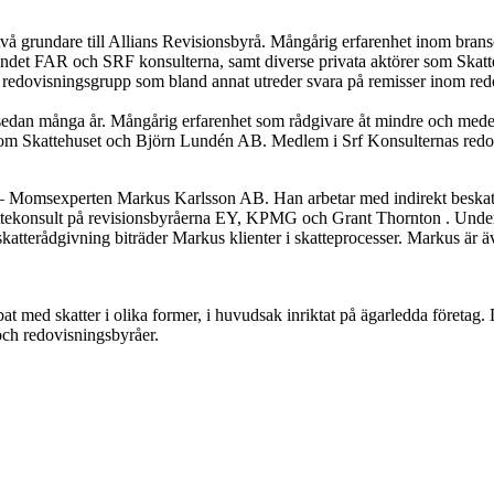
vå grundare till Allians Revisionsbyrå. Mångårig erfarenhet inom brans
bundet FAR och SRF konsulterna, samt diverse privata aktörer som Skat
redovisningsgrupp som bland annat utreder svara på remisser inom redo
 sedan många år. Mångårig erfarenhet som rådgivare åt mindre och medel
åsom Skattehuset och Björn Lundén AB.
Medlem i Srf Konsulternas redo
– Momsexperten Markus Karlsson AB. Han arbetar med indirekt beskattn
tekonsult på revisionsbyråerna EY, KPMG och Grant Thornton . Under e
tterådgivning biträder Markus klienter i skatteprocesser. Markus är äv
t med skatter i olika former, i huvudsak inriktat på ägarledda företag. 
och redovisningsbyråer.