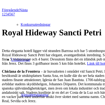
Föregående
Nästa
1
2
3
4
5
6
7
Konkursutredningar
Royal Hideway Sancti Petri
Detta eleganta hotell ligger vid stranden Barrosa och har 5 utomhusp
Royal Hideaway Sancti Petri har elegant, avantgardistisk inredning. 
finns 5 restauranger och 4 barer. Dessutom finns det en irländsk pub m
Utbildningar
från Jerez. Det finns 3 golfbanor inom 5 km från hotellet.
Länk till ho
Chiclana de la Frontera
– är huvudorten i området vid Sancti Petri.
besöksmål är utsiktsplatsen Santa Ana, en kulle där du ser hela stad
stadens finaste attraktioner, Iglesia de San Juan Bautista. 1700-talsb
avbildar stadens skyddshelgon, Johannes Döparen. Det kommunala musee
spanska självständighetskriget, men även om lokala industrier och traditi
andalusiskt salt. Stadens kustlinje är en del av Costa de la Luz och hä
Aktualitetsdagarna
en vacker park med underbar utsikt över slottet med samma namn. Chicl
Real, Sevilla och Jerez.