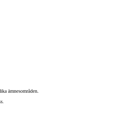
 olika ämnesområden.
s.