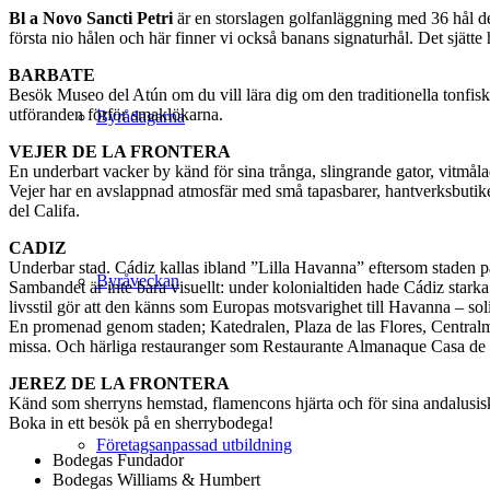
Bl a Novo Sancti Petri
är en storslagen golfanläggning med 36 hål des
första nio hålen och här finner vi också banans signaturhål. Det sjätte 
BARBATE
Besök Museo del Atún om du vill lära dig om den traditionella tonfi
utföranden förför smaklökarna.
Byrådagarna
VEJER DE LA FRONTERA
En underbart vacker by känd för sina trånga, slingrande gator, vitmål
Vejer har en avslappnad atmosfär med små tapasbarer, hantverksbutik
del Califa.
CADIZ
Underbar stad. Cádiz kallas ibland ”Lilla Havanna” eftersom staden
Byråveckan
Sambandet är inte bara visuellt: under kolonialtiden hade Cádiz stark
livsstil gör att den känns som Europas motsvarighet till Havanna – soli
En promenad genom staden; Katedralen, Plaza de las Flores, Central
missa. Och härliga restauranger som Restaurante Almanaque Casa de
JEREZ DE LA FRONTERA
Känd som sherryns hemstad, flamencons hjärta och för sina andalu­sisk
Boka in ett besök på en sherrybodega!
Företagsanpassad utbildning
Bodegas Fundador
Bodegas Williams & Humbert