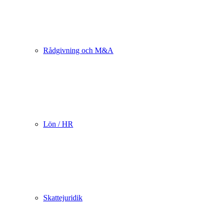
Rådgivning och M&A
Lön / HR
Skattejuridik