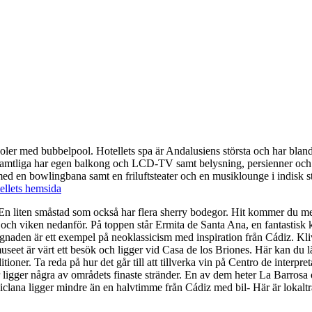
ooler med bubbelpool. Hotellets spa är Andalusiens största och har bla
Samtliga har egen balkong och LCD-TV samt belysning, persienner och l
ed en bowlingbana samt en friluftsteater och en musiklounge i indisk sti
tellets hemsida
 En liten småstad som också har flera sherry bodegor. Hit kommer du med
en och viken nedanför. På toppen står Ermita de Santa Ana, en fantasti
yggnaden är ett exempel på neoklassicism med inspiration från Cádiz. Kl
t är värt ett besök och ligger vid Casa de los Briones. Här kan du lä
oner. Ta reda på hur det går till att tillverka vin på Centro de interpreta
r ligger några av områdets finaste stränder. En av dem heter La Barrosa 
ana ligger mindre än en halvtimme från Cádiz med bil- Här är lokaltrafi