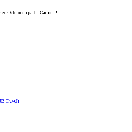
iker. Och lunch på La Carboná!
 JB Travel)