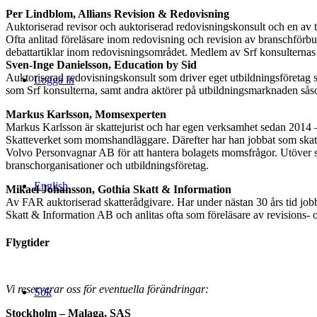
Per Lindblom, Allians Revision & Redovisning
Auktoriserad revisor och auktoriserad redovisningskonsult och en av t
Ofta anlitad föreläsare inom redovisning och revision av branschför
debattartiklar inom redovisningsområdet. Medlem av Srf konsulternas 
Sven-Inge Danielsson, Education by Sid
Auktoriserad redovisningskonsult som driver eget utbildningsföretag
Logga in
som Srf konsulterna, samt andra aktörer på utbildningsmarknaden s
Markus Karlsson, Momsexperten
Markus Karlsson är skattejurist och har egen verksamhet sedan 2014 
Skatteverket som momshandläggare. Därefter har han jobbat som skat
Volvo Personvagnar AB för att hantera bolagets momsfrågor. Utöver ska
branschorganisationer och utbildningsföretag.
English
Mikael Johansson, Gothia Skatt & Information
Av FAR auktoriserad skatterådgivare. Har under nästan 30 års tid jobba
Skatt & Information AB och anlitas ofta som föreläsare av revisions- 
Flygtider
Vi reserverar oss för eventuella förändringar:
Sök
Stockholm – Malaga, SAS