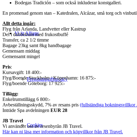
Bodegas Tradición – som också inkluderar konstgalleri.
En promenad genom stan – Katedralen, Alcázar, små torg och vinbut
Allt detta ingår:
Flyg från Arlanda, Landvetter eller Kastrup
Vi är Allians
Del i dubbelrum med frukostbuffé
Transfer, ca 2 1/2 timme
Bagage 23kg samt 8kg handbagage
Gemensam middag
Gemensamt mingel
Pris
:
Kursavgift: 18 400:-
Flyg/Boende Stockholm / Köpenhamn: 16 875:-
Personuppgiftspolicy
Flyg/boende Göteborg: 17 925:-
Tillägg:
Enkelrumstillägg 6 800:-
Avbeställningsskydd, 7% av resans pris
(fullständiga bokningsvillkor
Inträde Spa avdelningen
EUR 28
JB Travel
Cookies
Vi använder oss av resenbyrån JB Travel.
Här kan ni läsa mer information och köpvillkor från JB Travel.