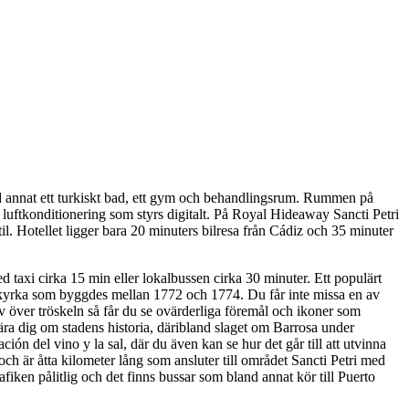
nd annat ett turkiskt bad, ett gym och behandlingsrum. Rummen på
uftkonditionering som styrs digitalt. På Royal Hideaway Sancti Petri
l. Hotellet ligger bara 20 minuters bilresa från Cádiz och 35 minuter
 taxi cirka 15 min eller lokalbussen cirka 30 minuter. Ett populärt
sk kyrka som byggdes mellan 1772 och 1774. Du får inte missa en av
iv över tröskeln så får du se ovärderliga föremål och ikoner som
ra dig om stadens historia, däribland slaget om Barrosa under
ción del vino y la sal, där du även kan se hur det går till att utvinna
och är åtta kilometer lång som ansluter till området Sancti Petri med
ken pålitlig och det finns bussar som bland annat kör till Puerto