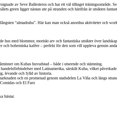
ignade av Seve Ballesteros och har ett väl tilltaget träningsområde. Sea
hålets green ligger nästan ute på stranden och härifrån är utsikten fantast
skfångsten “almadraba”. Här kan man också anordna aktiviteter och wor
ade hus med blommor, moriskt arv och fantastiska utsikter över landskap
er och bohemiska kaféer – perfekt för den som vill uppleva genuin anda
 påminner om Kubas huvudstad – både i utseende och stämning.
a handelsförbindelser med Latinamerika, särskilt Kuba, vilket påverkade 
g, levande och fylld av historia.
marknaden och en promenad genom stadsdelen La Viña och längs strand
 Comidas och El Faro
a hästar.