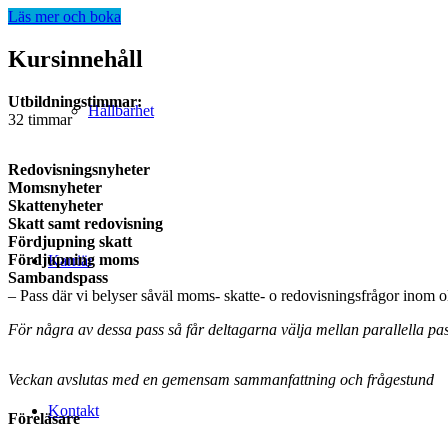
Läs mer och boka
Kursinnehåll
Utbildningstimmar:
Hållbarhet
32 timmar
Redovisningsnyheter
Momsnyheter
Skattenyheter
Skatt samt redovisning
Fördjupning skatt
Fördjupning moms
Karriär
Sambandspass
– Pass där vi belyser såväl moms- skatte- o redovisningsfrågor inom
För några av dessa pass så får deltagarna välja mellan parallella pas
Veckan avslutas med en gemensam sammanfattning och frågestund
Kontakt
Föreläsare