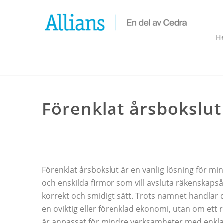
H
Förenklat årsbokslut
Förenklat årsbokslut är en vanlig lösning för mi
och enskilda firmor som vill avsluta räkenskapså
korrekt och smidigt sätt. Trots namnet handlar 
en oviktig eller förenklad ekonomi, utan om ett 
är anpassat för mindre verksamheter med enkl