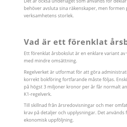
Det är också underlaget som används för deklara
behöver avsluta sina räkenskaper, men formen 
verksamhetens storlek.
Vad är ett förenklat års
Ett förenklat årsbokslut är en enklare variant a
med mindre omsättning.
Regelverket är utformat för att göra administra
korrekt bokföring fortfarande måste följas. Ensk
på högst 3 miljoner kronor per år får normalt 
K1-regelverk.
Till skillnad från årsredovisningar och mer omfa
krav på detaljer och upplysningar. Det används f
ekonomisk uppföljning.