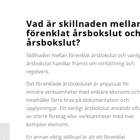
Vad är skillnaden mella
förenklat årsbokslut oc
årsbokslut?
Skillnaden mellan förenklat årsbokslut och vanli
årsbokslut handlar främst om omfattning och
regelverk.
Det förenklade årsbokslutet är anpassat för
mindre verksamheter med enklare ekonomi och
innehåller färre krav på dokumentation och
upplysningar. Ett vanligt årsbokslut används oft
av större företag eller verksamheter med mer
komplex ekonomi.
En annan viktig skillnad är att ett förenklat
Nya bolaneregler 2026