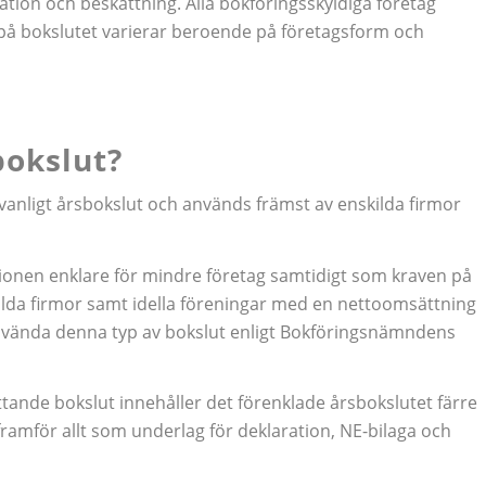
tion och beskattning. Alla bokföringsskyldiga företag
på bokslutet varierar beroende på företagsform och
bokslut?
v vanligt årsbokslut och används främst av enskilda firmor
tionen enklare för mindre företag samtidigt som kraven på
ilda firmor samt idella föreningar
med en nettoomsättning
använda denna typ av bokslut enligt Bokföringsnämndens
ttande bokslut innehåller det förenklade årsbokslutet färre
ramför allt som underlag för deklaration, NE-bilaga och