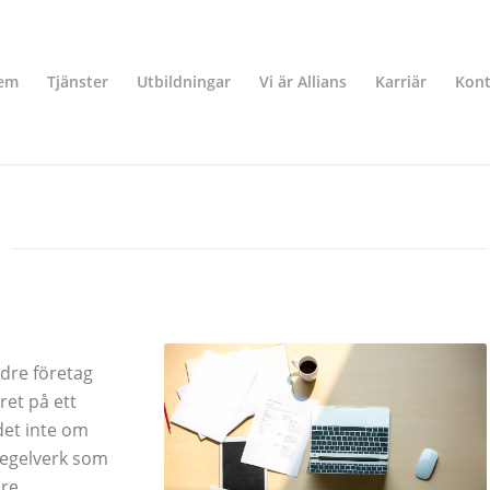
em
Tjänster
Utbildningar
Vi är Allians
Karriär
Kont
ndre företag
ret på ett
det inte om
regelverk som
are