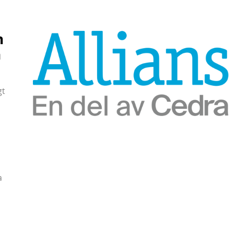
n
h
gt
a