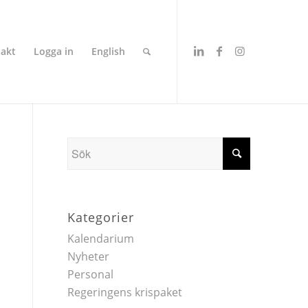
akt
Logga in
English
Kategorier
Kalendarium
Nyheter
Personal
Regeringens krispaket