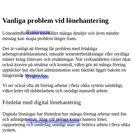
Vanliga problem vid lönehantering
Byrådagarna
Löneadministration innehåller många detaljer och även mindre
misstag kan skapa problem längre fram.
Det är vanligt att företag får problem med felaktiga
arbetsgivardeklarationer, missade semesterberäkningar eller otydliga
rutiner kring frånvaro och ersättningar. När verksamheten växer ökar
också kraven på struktur och kontroll, vilket gör att många företag
upptäcker hur mycket administration som faktiskt ligger bakom en
fungerande löneprocess.
Byråveckan
Vi ser också ofta att företag arbetar i flera olika system samtidigt,
vilket leder till dubbelarbete och onödigt manuellt arbete.
Fördelar med digital lönehantering
Digitala lösningar har förändrat hur många företag arbetar med lön
och administration. Idag vill många kunna hantera löner,
Företagsanpassad utbildning
rapportering och underlag smidigt utan att behöva arbeta i flera olika
system.