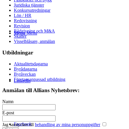
Juridiska tjänster
Konkursutredningar
Lön / HR
Redovisning
Revision
Rådgivning och M&A
Menu
Menu
Skatter
Visselblåsare, anmälan
Utbildningar
Aktualitetsdagarna
Byrådagarna
Byråveckan
Företagsanpassad utbildning
LinkedIn
Anmälan till Allians Nyhetsbrev:
Namn
E-post
Facebook
Jag samtycker till
behandling av mina personuppgifter