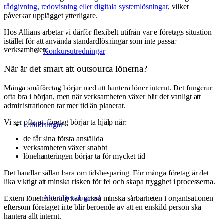
rådgivning, redovisning eller digitala systemlösningar,
vilket
påverkar upplägget ytterligare.
Hos Allians arbetar vi därför flexibelt utifrån varje företags situation
istället för att använda standardlösningar som inte passar
verksamheten.
Konkursutredningar
När är det smart att outsourca lönerna?
Många småföretag börjar med att hantera löner internt. Det fungerar
ofta bra i början, men när verksamheten växer blir det vanligt att
administrationen tar mer tid än planerat.
Vi ser ofta att företag börjar ta hjälp när:
Utbildningar
de får sina första anställda
verksamheten växer snabbt
lönehanteringen börjar ta för mycket tid
Det handlar sällan bara om tidsbesparing. För många företag är det
lika viktigt att minska risken för fel och skapa trygghet i processerna.
Aktualitetsdagarna
Extern lönehantering kan också minska sårbarheten i organisationen
eftersom företaget inte blir beroende av att en enskild person ska
hantera allt internt.