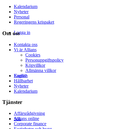
Kalendarium
Nyheter
Personal
Regeringens krispaket
Logga in
Om oss
Kontakta oss
Vi är Allians
Cookies
Personuppgiftspolicy
Köpvillkor
Allmänna villkor
Karriär
English
Hållbarhet
Nyheter
Kalendarium
Tjänster
Affärsrådgivning
Allians online
Sök
Corporate finance
Fastigheter och bygg