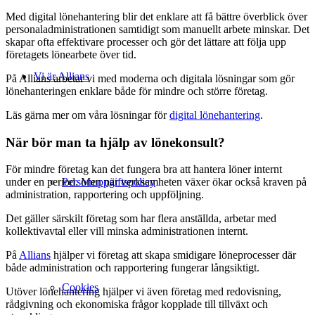
Med digital lönehantering blir det enklare att få bättre överblick över
personaladministrationen samtidigt som manuellt arbete minskar. Det
skapar ofta effektivare processer och gör det lättare att följa upp
företagets lönearbete över tid.
Vi är Allians
På Allians arbetar vi med moderna och digitala lösningar som gör
lönehanteringen enklare både för mindre och större företag.
Läs gärna mer om våra lösningar för
digital lönehantering
.
När bör man ta hjälp av lönekonsult?
För mindre företag kan det fungera bra att hantera löner internt
Personuppgiftspolicy
under en period. Men när verksamheten växer ökar också kraven på
administration, rapportering och uppföljning.
Det gäller särskilt företag som har flera anställda, arbetar med
kollektivavtal eller vill minska administrationen internt.
På
Allians
hjälper vi företag att skapa smidigare löneprocesser där
både administration och rapportering fungerar långsiktigt.
Cookies
Utöver lönehantering hjälper vi även företag med redovisning,
rådgivning och ekonomiska frågor kopplade till tillväxt och