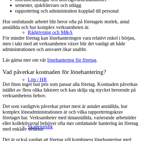
semester, sjukfrånvaro och utlägg
rapportering och administration kopplad till personal
Hur omfattande arbetet blir beror ofta på företagets storlek, antal
anställda och hur komplex verksamheten är.
Rådgivning och M&A
För mindre företag kan lönehanteringen vara relativt enkel i början,
men i takt med att verksamheten växer blir det vanligt att både
administrationen och ansvaret ökar snabbt.
Läs gärna mer om vår
lönehantering för företag
.
Vad påverkar kostnaden för lönehantering?
Lön / HR
Det finns inget fast pris som passar alla företag. Kostnaden påverkas
istället av flera olika faktorer och kan skilja sig mycket beroende på
verksamhetens behov.
Det som vanligtvis påverkar priset mest är antalet anställda, hur
komplex löneadministrationen är och vilka rapporteringskrav
företaget har. Verksamheter med timanställda, varierande arbetstider
eller kollektivavtal behöver ofta mer omfattande hantering än företag
Skattejuridik
med enklare struktur.
Det är också vanligt att företag vill kombinera lönehantering med