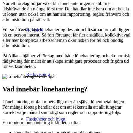
När ett företag börjar växa blir lönehanteringen snabbt mer
tidskrävande än många först tror. Det handlar inte bara om att betala
ut löner, utan också om att hantera rapportering, regler, frånvaro och
administration på rätt sätt.
För småföretag kan lönehantering dessutom bli sårbart om allt ligger
Revision
på en person internt. Så fort företaget får fler anställda, kollektivavtal
eller mer komplexa arbetsscheman ökar risken för fel och onödig
administration.
På Allians hjälper vi företag med både lönehantering och ekonomisk
rådgivning där målet är att skapa smidigare processer och frigöra tid
för verksamheten.
Redovisning
Vad innebär lönehantering?
Lönehantering omfattar betydligt mer än själva löneutbetalningen.
För många företag handlar det om att säkerställa att allt fungerar
korrekt varje månad samtidigt som regler och rapportering följs.
Fastigheter och bygg
En modern lönehantering inkluderar ofta:
löneutbetalningar och arbetsgivardeklarationer