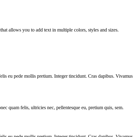
that allows you to add text in multiple colors, styles and sizes.
 felis eu pede mollis pretium. Integer tincidunt. Cras dapibus. Vivamus
c quam felis, ultricies nec, pellentesque eu, pretium quis, sem.
 felis eu pede mollis pretium. Integer tincidunt. Cras dapibus. Vivamus