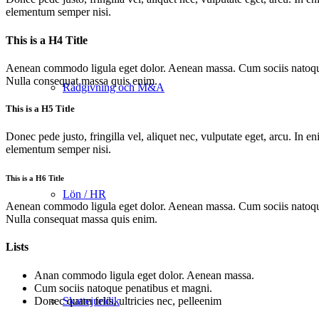
elementum semper nisi.
This is a H4 Title
Aenean commodo ligula eget dolor. Aenean massa. Cum sociis natoque p
Nulla consequat massa quis enim.
Rådgivning och M&A
This is a H5 Title
Donec pede justo, fringilla vel, aliquet nec, vulputate eget, arcu. In 
elementum semper nisi.
This is a H6 Title
Lön / HR
Aenean commodo ligula eget dolor. Aenean massa. Cum sociis natoque p
Nulla consequat massa quis enim.
Lists
Anan commodo ligula eget dolor. Aenean massa.
Cum sociis natoque penatibus et magni.
Donec quam felis, ultricies nec, pelleenim
Skattejuridik