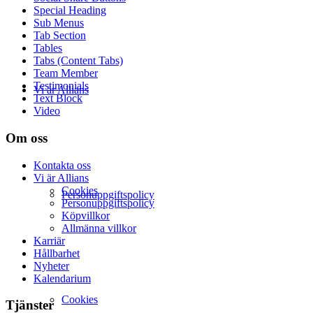
Special Heading
Sub Menus
Tab Section
Tables
Tabs (Content Tabs)
Team Member
Testimonials
Vi är Allians
Text Block
Video
Om oss
Kontakta oss
Vi är Allians
Cookies
Personuppgiftspolicy
Personuppgiftspolicy
Köpvillkor
Allmänna villkor
Karriär
Hållbarhet
Nyheter
Kalendarium
Cookies
Tjänster