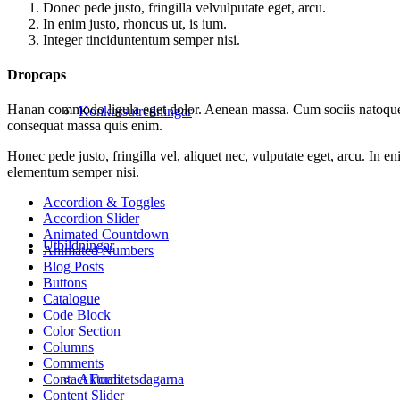
Donec pede justo, fringilla velvulputate eget, arcu.
In enim justo, rhoncus ut, is ium.
Integer tinciduntentum semper nisi.
Dropcaps
H
anan commodo ligula eget dolor. Aenean massa. Cum sociis natoque pe
Konkursutredningar
consequat massa quis enim.
H
onec pede justo, fringilla vel, aliquet nec, vulputate eget, arcu. In 
elementum semper nisi.
Accordion & Toggles
Accordion Slider
Animated Countdown
Utbildningar
Animated Numbers
Blog Posts
Buttons
Catalogue
Code Block
Color Section
Columns
Comments
Aktualitetsdagarna
Contact Form
Content Slider