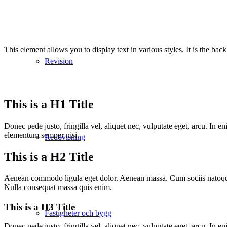
This element allows you to display text in various styles. It is the back
Revision
This is a H1 Title
Donec pede justo, fringilla vel, aliquet nec, vulputate eget, arcu. In 
elementum semper nisi.
Redovisning
This is a H2 Title
Aenean commodo ligula eget dolor. Aenean massa. Cum sociis natoque p
Nulla consequat massa quis enim.
This is a H3 Title
Fastigheter och bygg
Donec pede justo, fringilla vel, aliquet nec, vulputate eget, arcu. In 