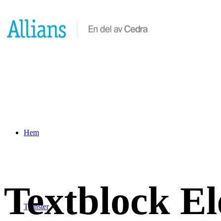
Hem
Textblock E
Tjänster