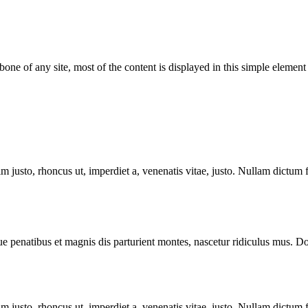
bone of any site, most of the content is displayed in this simple element 
enim justo, rhoncus ut, imperdiet a, venenatis vitae, justo. Nullam dictum
enatibus et magnis dis parturient montes, nascetur ridiculus mus. Done
enim justo, rhoncus ut, imperdiet a, venenatis vitae, justo. Nullam dictum