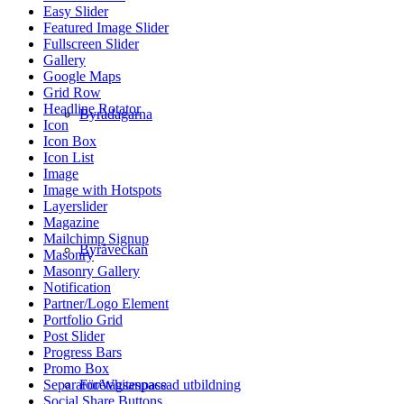
Easy Slider
Featured Image Slider
Fullscreen Slider
Gallery
Google Maps
Grid Row
Headline Rotator
Byrådagarna
Icon
Icon Box
Icon List
Image
Image with Hotspots
Layerslider
Magazine
Mailchimp Signup
Byråveckan
Masonry
Masonry Gallery
Notification
Partner/Logo Element
Portfolio Grid
Post Slider
Progress Bars
Promo Box
Företagsanpassad utbildning
Separator/Whitespace
Social Share Buttons