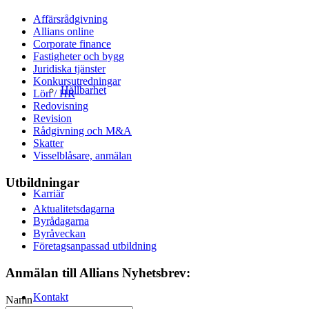
Affärsrådgivning
Allians online
Corporate finance
Fastigheter och bygg
Juridiska tjänster
Konkursutredningar
Hållbarhet
Lön / HR
Redovisning
Revision
Rådgivning och M&A
Skatter
Visselblåsare, anmälan
Utbildningar
Karriär
Aktualitetsdagarna
Byrådagarna
Byråveckan
Företagsanpassad utbildning
Anmälan till Allians Nyhetsbrev:
Kontakt
Namn