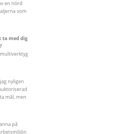
 av en nörd
taljerna som
k ta med dig
?
 multiverktyg
 jag nyligen
 auktoriserad
sta mål, men
tanna på
arbetsmiljön