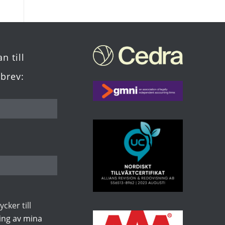
n till
brev:
cker till
ing av mina