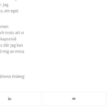
. Jag
s, ett eget
å men
h trots att vi
skapsnivå
s där jag kan
d mig av mina
: Emma Vinberg