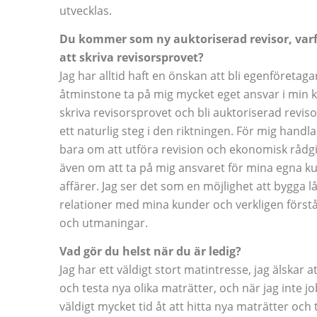
utvecklas.
Du kommer som ny auktoriserad revisor, varf
att skriva revisorsprovet?
Jag har alltid haft en önskan att bli egenföretagar
åtminstone ta på mig mycket eget ansvar i min ka
skriva revisorsprovet och bli auktoriserad revi
ett naturlig steg i den riktningen. För mig handla
bara om att utföra revision och ekonomisk rådgi
även om att ta på mig ansvaret för mina egna k
affärer. Jag ser det som en möjlighet att bygga l
relationer med mina kunder och verkligen först
och utmaningar.
Vad gör du helst när du är ledig?
Jag har ett väldigt stort matintresse, jag älskar a
och testa nya olika maträtter, och när jag inte j
väldigt mycket tid åt att hitta nya maträtter och 