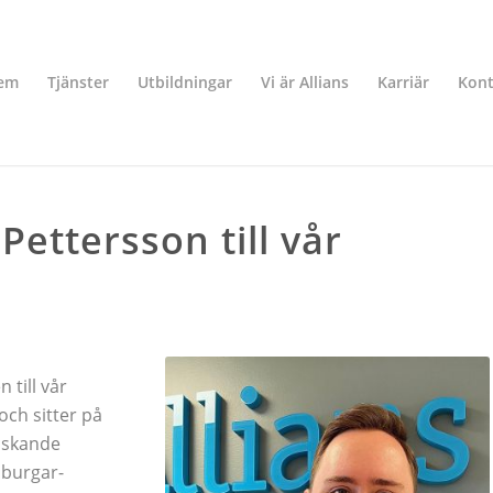
em
Tjänster
Utbildningar
Vi är Allians
Karriär
Kont
ettersson till vår
 till vår
och sitter på
lskande
mburgar-