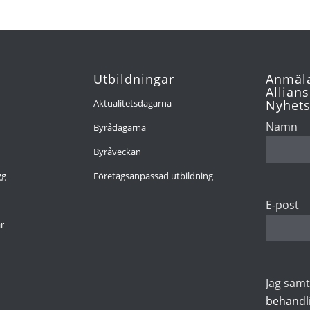
Utbildningar
Anmäla
Allians
Aktualitetsdagarna
Nyhets
Namn
Byrådagarna
Byråveckan
gg
Företagsanpassad utbildning
E-post
r
Jag samty
behandl