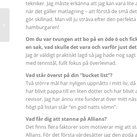
tekniker. Jag måste erkänna att jag kan vara lite
när det gäller matlagning – att förstå de små de
gör skillnad. Man vill ju sträva efter den perfekta
Inspirerande
hamburgaren!
sommarläsning
Om du var tvungen att bo på en öde ö och fic
en sak, vad skulle det vara och varför just det
Jag är väldigt praktiskt lagd så jag hade nog sagt
med tennstål, fullt fokus på överlevnad.
Vad står överst på din ”bucket list”?
Två större mål har nyligen uppnåtts i mitt liv, då
har blivit pappa till en liten dotter och har blivit
revisor. Jag har ännu inte funderat över mitt nä
högt på listan står “en god natts sömn”.
Vad får dig att stanna på Allians?
Det finns flera faktorer som motiverar mig att s
Allians. För det första värdesätter jag den goda 