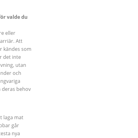
ör valde du
e eller
rriär. Att
sor kändes som
r det inte
vning, utan
under och
ångvariga
å deras behov
tt laga mat
obbar går
testa nya