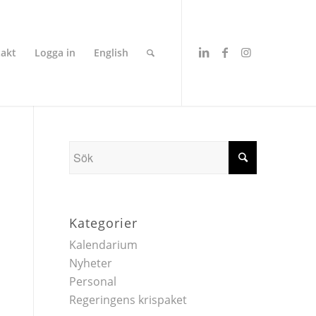
akt
Logga in
English
Kategorier
Kalendarium
Nyheter
Personal
Regeringens krispaket