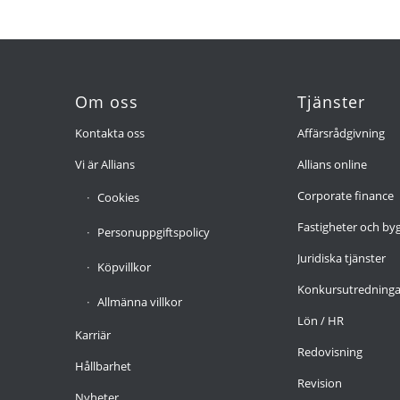
Om oss
Tjänster
Kontakta oss
Affärsrådgivning
Vi är Allians
Allians online
Corporate finance
Cookies
Fastigheter och by
Personuppgiftspolicy
Juridiska tjänster
Köpvillkor
Konkursutredninga
Allmänna villkor
Lön / HR
Karriär
Redovisning
Hållbarhet
Revision
Nyheter