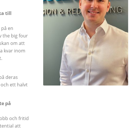
 till
a på en
 the big four
skan om att
ta kvar inom
t.
på deras
 och ett halvt
te på
obb och fritid
ential att