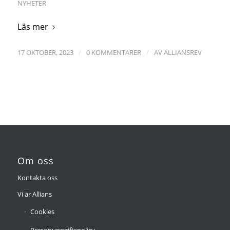
NYHETER
Läs mer
/
/
17 OKTOBER, 2023
0 KOMMENTARER
AV
ALLIANSREV
Om oss
Kontakta oss
Vi är Allians
Cookies