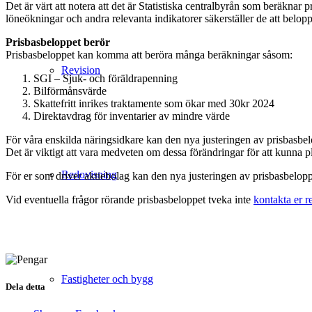
Det är värt att notera att det är Statistiska centralbyrån som beräkna
löneökningar och andra relevanta indikatorer säkerställer de att belopp
Prisbasbeloppet berör
Prisbasbeloppet kan kom
ma att beröra många beräkningar såsom:
Revision
SGI – Sjuk- och föräldrapenning
Bilförmånsvärde
Skattefritt inrikes traktamente som ökar med 30kr 2024
Direktavdrag för inventarier av mindre värde
För våra enskilda näringsidkare kan den nya justeringen av prisbasbelo
Det är viktigt att vara medveten om dessa förändringar för att kunna pl
Redovisning
För er som driver aktiebolag kan den nya justeringen av prisbasbelop
Vid eventuella frågor rörande prisbasbeloppet tveka inte
kontakta er r
Fastigheter och bygg
Dela detta