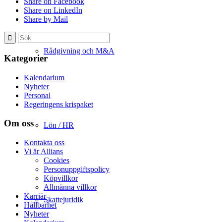
Share on Facebook
Share on LinkedIn
Share by Mail
Rådgivning och M&A
Kategorier
Kalendarium
Nyheter
Personal
Regeringens krispaket
Om oss
Lön / HR
Kontakta oss
Vi är Allians
Cookies
Personuppgiftspolicy
Köpvillkor
Allmänna villkor
Karriär
Skattejuridik
Hållbarhet
Nyheter