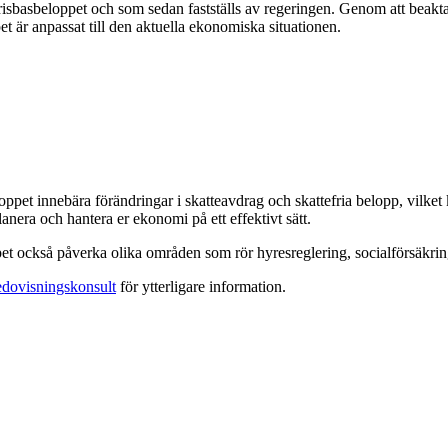
r prisbasbeloppet och som sedan fastställs av regeringen. Genom att beak
et är anpassat till den aktuella ekonomiska situationen.
ppet innebära förändringar i skatteavdrag och skattefria belopp, vilket 
anera och hantera er ekonomi på ett effektivt sätt.
pet också påverka olika områden som rör hyresreglering, socialförsäkri
edovisningskonsult
för ytterligare information.