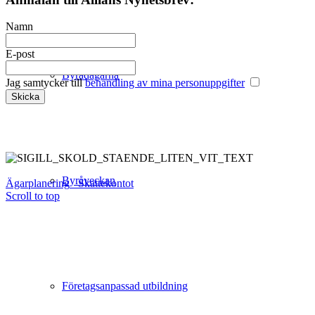
Namn
E-post
Byrådagarna
Jag samtycker till
behandling av mina personuppgifter
Byråveckan
Ägarplanering
Skattekontot
Scroll to top
Företagsanpassad utbildning