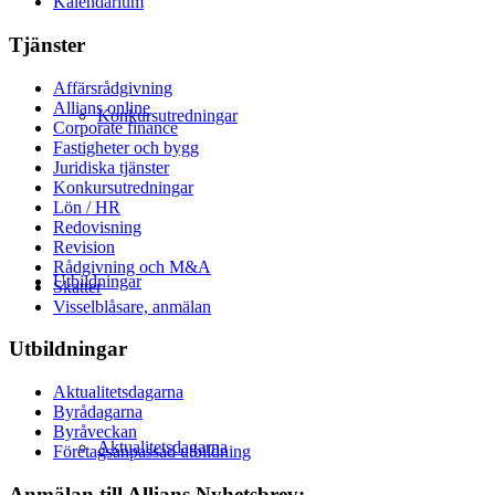
Kalendarium
Tjänster
Affärsrådgivning
Allians online
Konkursutredningar
Corporate finance
Fastigheter och bygg
Juridiska tjänster
Konkursutredningar
Lön / HR
Redovisning
Revision
Rådgivning och M&A
Utbildningar
Skatter
Visselblåsare, anmälan
Utbildningar
Aktualitetsdagarna
Byrådagarna
Byråveckan
Aktualitetsdagarna
Företagsanpassad utbildning
Anmälan till Allians Nyhetsbrev: