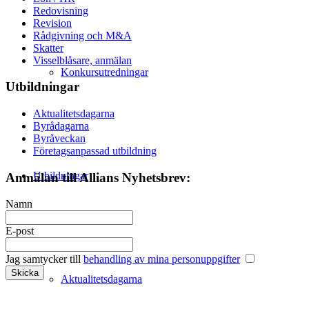
Redovisning
Revision
Rådgivning och M&A
Skatter
Visselblåsare, anmälan
Konkursutredningar
Utbildningar
Aktualitetsdagarna
Byrådagarna
Byråveckan
Företagsanpassad utbildning
Utbildningar
Anmälan till Allians Nyhetsbrev:
Namn
E-post
Jag samtycker till
behandling av mina personuppgifter
Aktualitetsdagarna