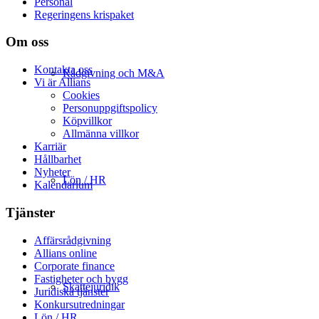
Personal
Regeringens krispaket
Om oss
Kontakta oss
Rådgivning och M&A
Vi är Allians
Cookies
Personuppgiftspolicy
Köpvillkor
Allmänna villkor
Karriär
Hållbarhet
Nyheter
Lön / HR
Kalendarium
Tjänster
Affärsrådgivning
Allians online
Corporate finance
Fastigheter och bygg
Skattejuridik
Juridiska tjänster
Konkursutredningar
Lön / HR