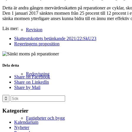
Detta är andra gången mervärdesskatten på reparationer av cyklar, skor
Den 1 januari 2017 sänktes momsen från 25 procent till 12 procent i et
sänka momsen ytterligare anses kunna bidra till en ännu mer effektiv
Läs mer:
Revision
Skatteutskottets betänkande 2021/22:SkU23
Regeringens proposition
Dela detta
Redovisning
Share on Facebook
Share on LinkedIn
Share by Mail
Kategorier
Fastigheter och bygg
Kalendarium
Nyheter