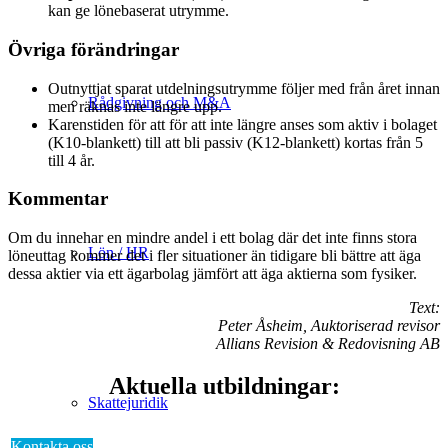
kan ge lönebaserat utrymme.
Övriga förändringar
Outnyttjat sparat utdelningsutrymme följer med från året innan
Rådgivning och M&A
men räknas inte längre upp.
Karenstiden för att för att inte längre anses som aktiv i bolaget
(K10-blankett) till att bli passiv (K12-blankett) kortas från 5
till 4 år.
Kommentar
Om du innehar en mindre andel i ett bolag där det inte finns stora
Lön / HR
löneuttag kommer det i fler situationer än tidigare bli bättre att äga
dessa aktier via ett ägarbolag jämfört att äga aktierna som fysiker.
Text:
Peter Åsheim, Auktoriserad revisor
Allians Revision & Redovisning AB
Aktuella utbildningar:
Skattejuridik
Kontakta oss