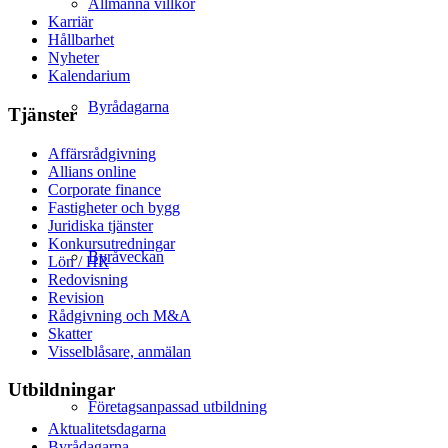
Allmänna villkor
Karriär
Hållbarhet
Nyheter
Kalendarium
Byrådagarna
Tjänster
Affärsrådgivning
Allians online
Corporate finance
Fastigheter och bygg
Juridiska tjänster
Konkursutredningar
Byråveckan
Lön / HR
Redovisning
Revision
Rådgivning och M&A
Skatter
Visselblåsare, anmälan
Utbildningar
Företagsanpassad utbildning
Aktualitetsdagarna
Byrådagarna