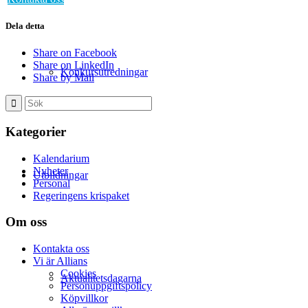
Dela detta
Share on Facebook
Share on LinkedIn
Konkursutredningar
Share by Mail
Kategorier
Kalendarium
Nyheter
Utbildningar
Personal
Regeringens krispaket
Om oss
Kontakta oss
Vi är Allians
Cookies
Aktualitetsdagarna
Personuppgiftspolicy
Köpvillkor