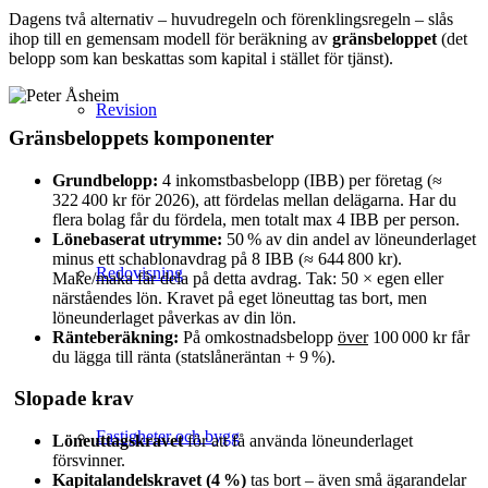
Dagens två alternativ – huvudregeln och förenklingsregeln – slås
ihop till en gemensam modell för beräkning av
gränsbeloppet
(det
belopp som kan beskattas som kapital i stället för tjänst).
Revision
Gränsbeloppets komponenter
Grundbelopp:
4 inkomstbasbelopp (IBB) per företag (≈
322 400 kr för 2026), att fördelas mellan delägarna. Har du
flera bolag får du fördela, men totalt max 4 IBB per person.
Lönebaserat utrymme:
50 % av din andel av löneunderlaget
minus ett schablonavdrag på 8 IBB (≈ 644 800 kr).
Redovisning
Make/maka får dela på detta avdrag. Tak: 50 × egen eller
närståendes lön. Kravet på eget löneuttag tas bort, men
löneunderlaget påverkas av din lön.
Ränteberäkning:
På omkostnadsbelopp
över
100 000 kr får
du lägga till ränta (statslåneräntan + 9 %).
Slopade krav
Fastigheter och bygg
Löneuttagskravet
för att få använda löneunderlaget
försvinner.
Kapitalandelskravet (4
%)
tas bort – även små ägarandelar