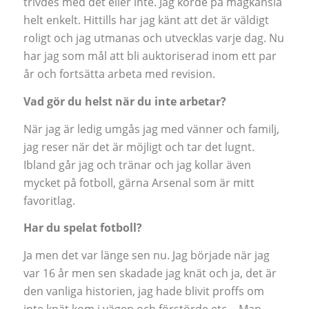
trivdes med det eller inte. Jag körde på magkänsla
helt enkelt. Hittills har jag känt att det är väldigt
roligt och jag utmanas och utvecklas varje dag. Nu
har jag som mål att bli auktoriserad inom ett par
år och fortsätta arbeta med revision.
Vad gör du helst när du inte arbetar?
När jag är ledig umgås jag med vänner och familj,
jag reser när det är möjligt och tar det lugnt.
Ibland går jag och tränar och jag kollar även
mycket på fotboll, gärna Arsenal som är mitt
favoritlag.
Har du spelat fotboll?
Ja men det var länge sen nu. Jag började när jag
var 16 år men sen skadade jag knät och ja, det är
den vanliga historien, jag hade blivit proffs om
inte knät kom i vägen och förstörde etc… Man