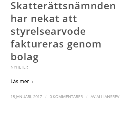
Skatterättsnämnden
har nekat att
styrelsearvode
faktureras genom
bolag
NYHETER
Läs mer
/
/
18 JANUARI, 2017
0 KOMMENTARER
AV
ALLIANSREV