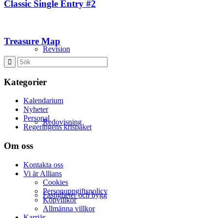
Classic Single Entry #2
Treasure Map
Revision
Kategorier
Kalendarium
Nyheter
Personal
Redovisning
Regeringens krispaket
Om oss
Kontakta oss
Vi är Allians
Cookies
Personuppgiftspolicy
Fastigheter och bygg
Köpvillkor
Allmänna villkor
Karriär