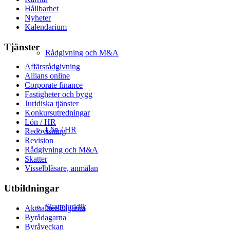
Hållbarhet
Nyheter
Kalendarium
Tjänster
Rådgivning och M&A
Affärsrådgivning
Allians online
Corporate finance
Fastigheter och bygg
Juridiska tjänster
Konkursutredningar
Lön / HR
Lön / HR
Redovisning
Revision
Rådgivning och M&A
Skatter
Visselblåsare, anmälan
Utbildningar
Skattejuridik
Aktualitetsdagarna
Byrådagarna
Byråveckan