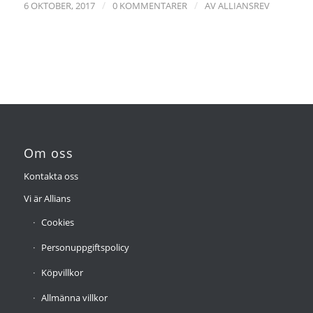
/
/
6 OKTOBER, 2017
0 KOMMENTARER
AV
ALLIANSREV
Om oss
Kontakta oss
Vi är Allians
Cookies
Personuppgiftspolicy
Köpvillkor
Allmänna villkor