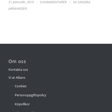
/
/
21 JANUARI, 2019
0 KOMMENTARER
AV
SANDRA
JARMANDER
Om oss
Kontakta oss
Vi är Allians
Cookies
Personuppgiftspolicy
Köpvillkor