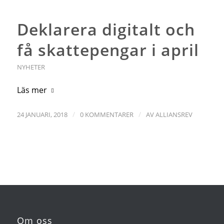
Deklarera digitalt och
få skattepengar i april
NYHETER
Läs mer
/
/
24 JANUARI, 2018
0 KOMMENTARER
AV
ALLIANSREV
Om oss