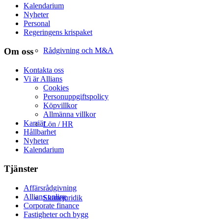
Kalendarium
Nyheter
Personal
Regeringens krispaket
Om oss
Rådgivning och M&A
Kontakta oss
Vi är Allians
Cookies
Personuppgiftspolicy
Köpvillkor
Allmänna villkor
Karriär
Lön / HR
Hållbarhet
Nyheter
Kalendarium
Tjänster
Affärsrådgivning
Allians online
Skattejuridik
Corporate finance
Fastigheter och bygg