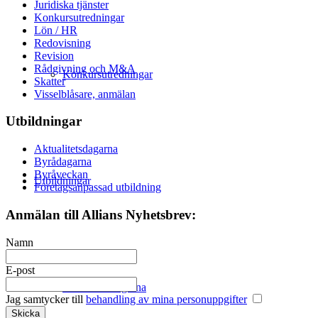
Juridiska tjänster
Konkursutredningar
Lön / HR
Redovisning
Revision
Rådgivning och M&A
Konkursutredningar
Skatter
Visselblåsare, anmälan
Utbildningar
Aktualitetsdagarna
Byrådagarna
Byråveckan
Utbildningar
Företagsanpassad utbildning
Anmälan till Allians Nyhetsbrev:
Namn
E-post
Aktualitetsdagarna
Jag samtycker till
behandling av mina personuppgifter