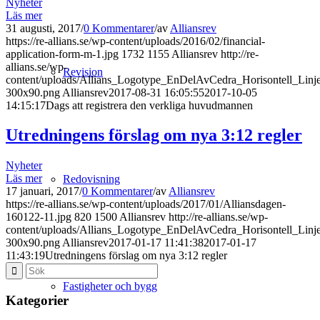
Nyheter
Läs mer
31 augusti, 2017
/
0 Kommentarer
/
av
Alliansrev
https://re-allians.se/wp-content/uploads/2016/02/financial-
application-form-m-1.jpg
1732
1155
Alliansrev
http://re-
allians.se/wp-
Revision
content/uploads/Allians_Logotype_EnDelAvCedra_Horisontell_Li
300x90.png
Alliansrev
2017-08-31 16:05:55
2017-10-05
14:15:17
Dags att registrera den verkliga huvudmannen
Utredningens förslag om nya 3:12 regler
Nyheter
Läs mer
Redovisning
17 januari, 2017
/
0 Kommentarer
/
av
Alliansrev
https://re-allians.se/wp-content/uploads/2017/01/Alliansdagen-
160122-11.jpg
820
1500
Alliansrev
http://re-allians.se/wp-
content/uploads/Allians_Logotype_EnDelAvCedra_Horisontell_Li
300x90.png
Alliansrev
2017-01-17 11:41:38
2017-01-17
11:43:19
Utredningens förslag om nya 3:12 regler
Fastigheter och bygg
Kategorier