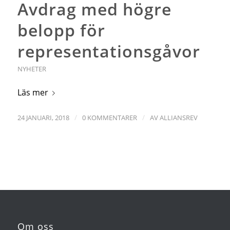
Avdrag med högre
belopp för
representationsgåvor
NYHETER
Läs mer
/
/
24 JANUARI, 2018
0 KOMMENTARER
AV
ALLIANSREV
Om oss