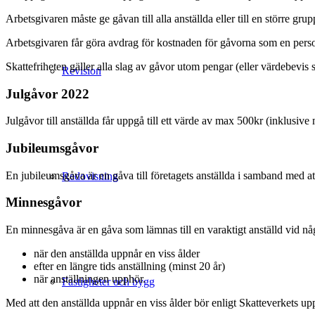
Arbetsgivaren måste ge gåvan till alla anställda eller till en större gru
Arbetsgivaren får göra avdrag för kostnaden för gåvorna som en pers
Skattefriheten gäller alla slag av gåvor utom pengar (eller värdebevis
Revision
Julgåvor 2022
Julgåvor till anställda får uppgå till ett värde av max 500kr (inklusive
Jubileumsgåvor
En jubileumsgåva är en gåva till företagets anställda i samband med att
Redovisning
Minnesgåvor
En minnesgåva är en gåva som lämnas till en varaktigt anställd vid någo
när den anställda uppnår en viss ålder
efter en längre tids anställning (minst 20 år)
när anställningen upphör.
Fastigheter och bygg
Med att den anställda uppnår en viss ålder bör enligt Skatteverkets up