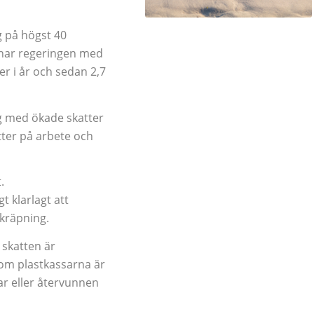
g på högst 40
knar regeringen med
ter i år och sedan 2,7
ng med ökade skatter
tter på arbete och
.
t klarlagt att
kräpning.
skatten är
t om plastkassarna är
bar eller återvunnen