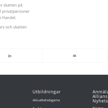
av skatten på
ll privatpersoner
sk Handel.
ars och skatten
Utbildningar
Anmäla
Allians
Aktualitetsdagarna
Nyhets