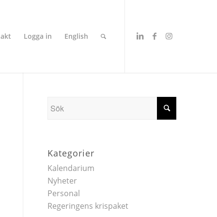
akt
Logga in
English
Kategorier
Kalendarium
Nyheter
Personal
Regeringens krispaket