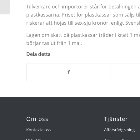
fåmansföretag
Tillverkare och importörer står för betalningen 
plastkassarna. Priset för plastkassar som säljs ti
riskerar att höjas till sex-sju kronor, enligt Sven
Lagen om skatt på plastkassar träder i kraft 1 m
börjar tas ut från 1 maj.
Dela detta
Om oss
Tjänster
Kontakta oss
Affärsrådgivning