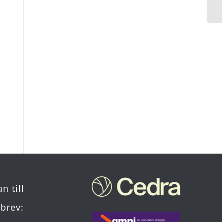
n till
brev: