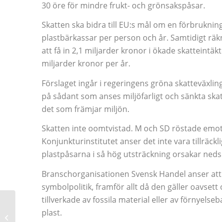
30 öre för mindre frukt- och grönsakspåsar.
Skatten ska bidra till EU:s mål om en förbruknin
plastbärkassar per person och år. Samtidigt rä
att få in 2,1 miljarder kronor i ökade skatteintäk
miljarder kronor per år.
Förslaget ingår i regeringens gröna skatteväxli
på sådant som anses miljöfarligt och sänkta ska
det som främjar miljön.
Skatten inte oomtvistad. M och SD röstade emot
Konjunkturinstitutet anser det inte vara tillräcklig
plastpåsarna i så hög utsträckning orsakar neds
Branschorganisationen Svensk Handel anser att 
symbolpolitik, framför allt då den gäller oavset
tillverkade av fossila material eller av förnyelse
plast.
Deklarationsfrågor för