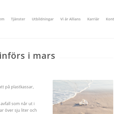
em
Tjänster
Utbildningar
Vi är Allians
Karriär
Kont
införs i mars
tt på plastkassar,
vfall som når ut i
r över sju liter och