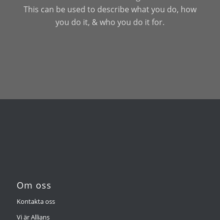
This can be used to describe what you do, how
you do it, & who you do it for.
Om oss
Kontakta oss
Vi är Allians