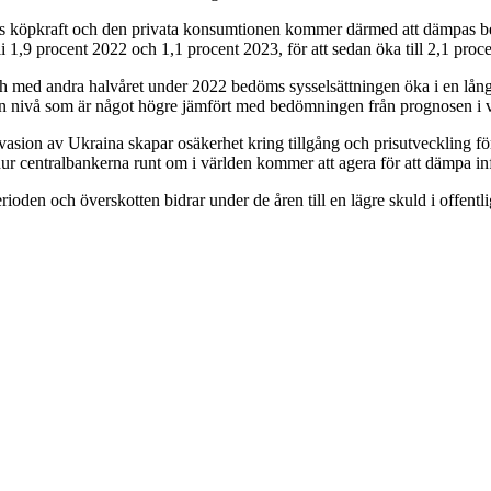
ns köpkraft och den privata konsumtionen kommer därmed att dämpas bet
i 1,9 procent 2022 och 1,1 procent 2023, för att sedan öka till 2,1 proc
h med andra halvåret under 2022 bedöms sysselsättningen öka i en långs
3, en nivå som är något högre jämfört med bedömningen från prognosen i 
invasion av Ukraina skapar osäkerhet kring tillgång och prisutveckling 
ur centralbankerna runt om i världen kommer att agera för att dämpa infl
rioden och överskotten bidrar under de åren till en lägre skuld i offentl