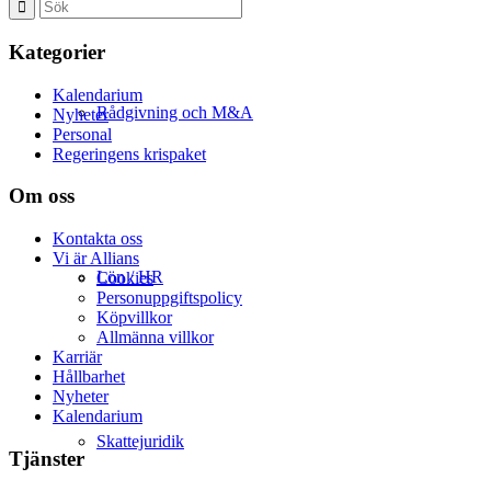
Kategorier
Kalendarium
Rådgivning och M&A
Nyheter
Personal
Regeringens krispaket
Om oss
Kontakta oss
Vi är Allians
Lön / HR
Cookies
Personuppgiftspolicy
Köpvillkor
Allmänna villkor
Karriär
Hållbarhet
Nyheter
Kalendarium
Skattejuridik
Tjänster