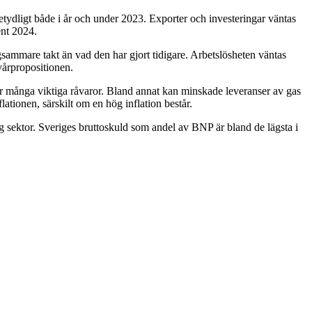
ydligt både i år och under 2023. Exporter och investeringar väntas
ent 2024.
ammare takt än vad den har gjort tidigare. Arbetslösheten väntas
vårpropositionen.
för många viktiga råvaror. Bland annat kan minskade leveranser av gas
ationen, särskilt om en hög inflation består.
ig sektor. Sveriges bruttoskuld som andel av BNP är bland de lägsta i