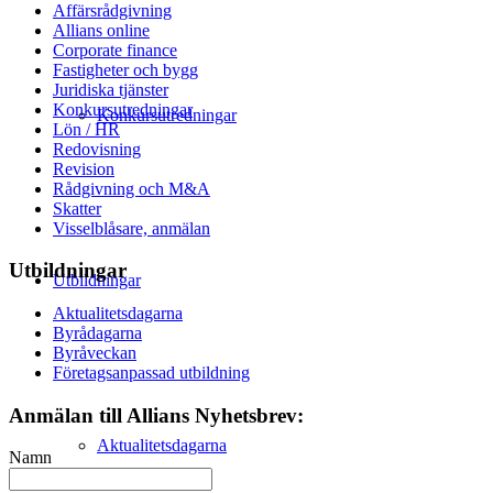
Affärsrådgivning
Allians online
Corporate finance
Fastigheter och bygg
Juridiska tjänster
Konkursutredningar
Konkursutredningar
Lön / HR
Redovisning
Revision
Rådgivning och M&A
Skatter
Visselblåsare, anmälan
Utbildningar
Utbildningar
Aktualitetsdagarna
Byrådagarna
Byråveckan
Företagsanpassad utbildning
Anmälan till Allians Nyhetsbrev:
Aktualitetsdagarna
Namn