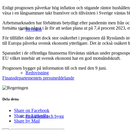
Enligt prognosen påverkar hög inflation och stigande räntor hushålle
växa i en långsammare takt framöver och tillväxten i Sverige väntas bl
Arbetsmarknaden har förbättrats betydligt efter pandemin men från oc
fortsätta sjunka något i år för att sedan plana ut på 7,4 procent 202
Revision
För tillfället råder det dock stor osäkerhet i prognosen då Rysslands 
till Europa påverka svensk ekonomi ytterligare. Det är också osäkert h
Sparandet i de offentliga finanserna förväntas stärkas under prognospe
EU vilket innebär att svensk ekonomi har en god motståndskraft.
Prognosen bygger på information till och med den 9 juni.
Redovisning
Finansdepartementets pressmeddelande
Dela detta
Share on Facebook
Share on LinkedIn
Fastigheter och bygg
Share by Mail