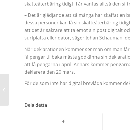
skatteåterbäring tidigt. I år väntas alltså den sif
– Det är glädjande att så många har skaffat en brev
dessa personer kan få sin skatteåterbäring tidi
att det är säkrare att ta emot sin post digitalt 
surfplatta eller dator, säger Johan Schauman, de
När deklarationen kommer ser man om man får pe
få pengar tillbaka måste godkänna sin deklaratio
att få pengarna i april. Annars kommer pengarna
deklarera den 20 mars.
För de som inte har digital brevlåda kommer de
Fem tips till den som deklarerar för
första gången
Dela detta