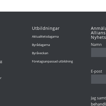
Utbildningar
Anmäla
Allians
Aktualitetsdagarna
Nyhets
Namn
Byrådagarna
Byråveckan
gg
Företagsanpassad utbildning
E-post
r
Jag samty
behandl