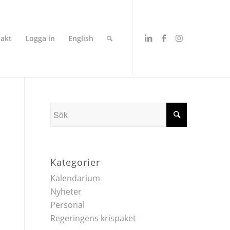
akt
Logga in
English
Kategorier
Kalendarium
Nyheter
Personal
Regeringens krispaket