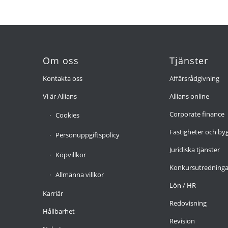
Om oss
Tjänster
Kontakta oss
Affärsrådgivning
Vi är Allians
Allians online
Corporate finance
Cookies
Fastigheter och by
Personuppgiftspolicy
Juridiska tjänster
Köpvillkor
Konkursutredninga
Allmänna villkor
Lön / HR
Karriär
Redovisning
Hållbarhet
Revision