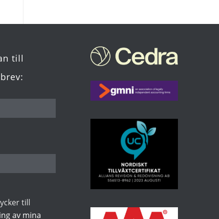
n till
brev:
cker till
ing av mina