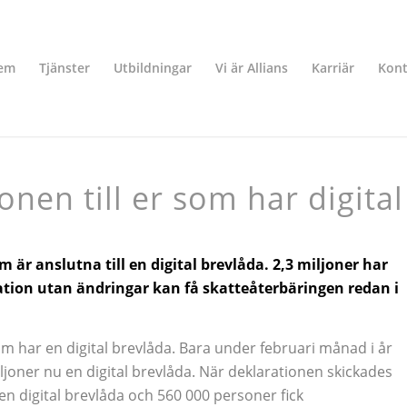
em
Tjänster
Utbildningar
Vi är Allians
Karriär
Kont
en till er som har digital
 är anslutna till en digital brevlåda. 2,3 miljoner har
ation utan ändringar kan få skatteåterbäringen redan i
om har en digital brevlåda. Bara under februari månad i år
iljoner nu en digital brevlåda. När deklarationen skickades
 en digital brevlåda och 560 000 personer fick