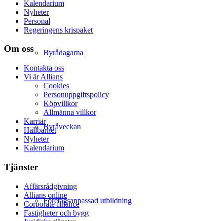
Kalendarium
Nyheter
Personal
Regeringens krispaket
Om oss
Byrådagarna
Kontakta oss
Vi är Allians
Cookies
Personuppgiftspolicy
Köpvillkor
Allmänna villkor
Karriär
Byråveckan
Hållbarhet
Nyheter
Kalendarium
Tjänster
Affärsrådgivning
Allians online
Företagsanpassad utbildning
Corporate finance
Fastigheter och bygg