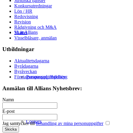
Juridiska tjänster
Konkursutredningar
Lön / HR
Redovisning
Revision
Rådgivning och M&A
Vi är Allians
Skatter
Visselblåsare, anmälan
Utbildningar
Aktualitetsdagarna
Byrådagarna
Byråveckan
Företagsanpassad utbildning
Personuppgiftspolicy
Anmälan till Allians Nyhetsbrev:
Namn
E-post
Cookies
Jag samtycker till
behandling av mina personuppgifter