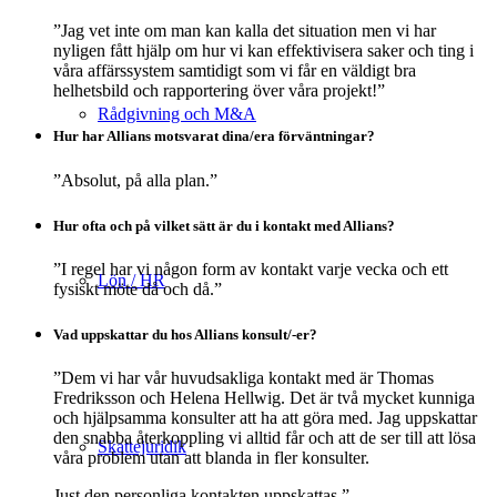
”Jag vet inte om man kan kalla det situation men vi har
nyligen fått hjälp om hur vi kan effektivisera saker och ting i
våra affärssystem samtidigt som vi får en väldigt bra
helhetsbild och rapportering över våra projekt!”
Rådgivning och M&A
Hur har Allians motsvarat dina/era förväntningar?
”Absolut, på alla plan.”
Hur ofta och på vilket sätt är du i kontakt med Allians?
”I regel har vi någon form av kontakt varje vecka och ett
Lön / HR
fysiskt möte då och då.”
Vad uppskattar du hos Allians konsult/-er?
”Dem vi har vår huvudsakliga kontakt med är Thomas
Fredriksson och Helena Hellwig. Det är två mycket kunniga
och hjälpsamma konsulter att ha att göra med. Jag uppskattar
den snabba återkoppling vi alltid får och att de ser till att lösa
Skattejuridik
våra problem utan att blanda in fler konsulter.
Just den personliga kontakten uppskattas.”