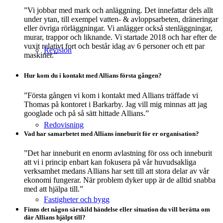
”Vi jobbar med mark och anläggning. Det innefattar dels allt
under ytan, till exempel vatten- & avloppsarbeten, dräneringar
eller övriga rörläggningar. Vi anlägger också stenläggningar,
murar, trappor och liknande. Vi startade 2018 och har efter de
vuxit relativt fort och består idag av 6 personer och ett par
Revision
maskiner.”
Hur kom du i kontakt med Allians första gången?
”Första gången vi kom i kontakt med Allians träffade vi
Thomas på kontoret i Barkarby. Jag vill mig minnas att jag
googlade och på så sätt hittade Allians.”
Redovisning
Vad har samarbetet med Allians inneburit för er organisation?
”Det har inneburit en enorm avlastning för oss och inneburit
att vi i princip enbart kan fokusera på vår huvudsakliga
verksamhet medans Allians har sett till att stora delar av vår
ekonomi fungerar. När problem dyker upp är de alltid snabba
med att hjälpa till.”
Fastigheter och bygg
Finns det någon särskild händelse eller situation du vill berätta om
där Allians hjälpt till?