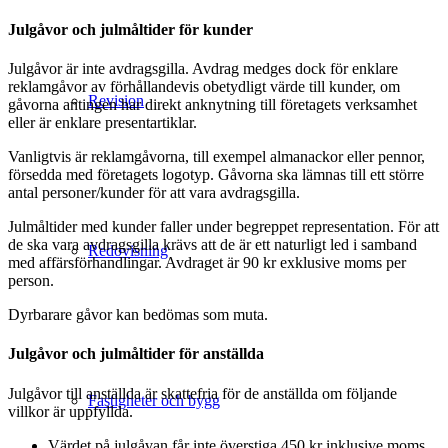
Julgåvor och julmåltider för kunder
Julgåvor är inte avdragsgilla. Avdrag medges dock för enklare
reklamgåvor av förhållandevis obetydligt värde till kunder, om
Revision
gåvorna antingen har direkt anknytning till företagets verksamhet
eller är enklare presentartiklar.
Vanligtvis är reklamgåvorna, till exempel almanackor eller pennor,
försedda med företagets logotyp. Gåvorna ska lämnas till ett större
antal personer/kunder för att vara avdragsgilla.
Julmåltider med kunder faller under begreppet representation. För att
de ska vara avdragsgilla krävs att de är ett naturligt led i samband
Redovisning
med affärsförhandlingar. Avdraget är 90 kr exklusive moms per
person.
Dyrbarare gåvor kan bedömas som muta.
Julgåvor och julmåltider för anställda
Julgåvor till anställda är skattefria för de anställda om följande
Fastigheter och bygg
villkor är uppfyllda.
Värdet på julgåvan får inte överstiga 450 kr inklusive moms.