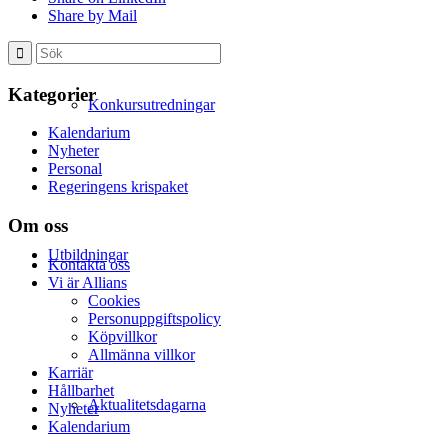
Share by Mail
Kategorier
Konkursutredningar
Kalendarium
Nyheter
Personal
Regeringens krispaket
Om oss
Utbildningar
Kontakta oss
Vi är Allians
Cookies
Personuppgiftspolicy
Köpvillkor
Allmänna villkor
Karriär
Hållbarhet
Aktualitetsdagarna
Nyheter
Kalendarium