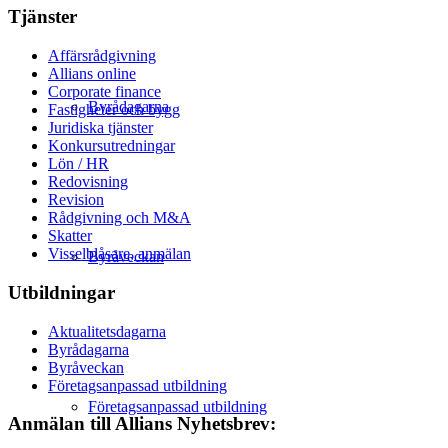
Tjänster
Affärsrådgivning
Allians online
Corporate finance
Byrådagarna
Fastigheter och bygg
Juridiska tjänster
Konkursutredningar
Lön / HR
Redovisning
Revision
Rådgivning och M&A
Skatter
Visselblåsare, anmälan
Byråveckan
Utbildningar
Aktualitetsdagarna
Byrådagarna
Byråveckan
Företagsanpassad utbildning
Företagsanpassad utbildning
Anmälan till Allians Nyhetsbrev: