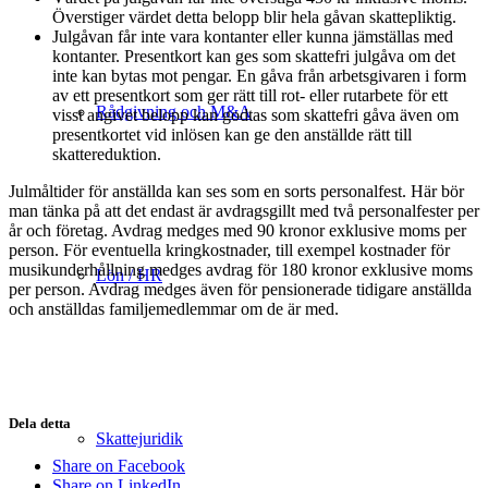
Överstiger värdet detta belopp blir hela gåvan skattepliktig.
Julgåvan får inte vara kontanter eller kunna jämställas med
kontanter. Presentkort kan ges som skattefri julgåva om det
inte kan bytas mot pengar. En gåva från arbetsgivaren i form
av ett presentkort som ger rätt till rot- eller rutarbete för ett
Rådgivning och M&A
visst angivet belopp kan godtas som skattefri gåva även om
presentkortet vid inlösen kan ge den anställde rätt till
skattereduktion.
Julmåltider för anställda kan ses som en sorts personalfest. Här bör
man tänka på att det endast är avdragsgillt med två personalfester per
år och företag. Avdrag medges med 90 kronor exklusive moms per
person. För eventuella kringkostnader, till exempel kostnader för
musikunderhållning medges avdrag för 180 kronor exklusive moms
Lön / HR
per person. Avdrag medges även för pensionerade tidigare anställda
och anställdas familjemedlemmar om de är med.
Dela detta
Skattejuridik
Share on Facebook
Share on LinkedIn