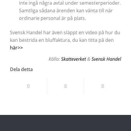
inte ingå några avtal under semesterperioder.
Samtliga sådana ärenden kan vänta till när
ordinarie personal är på plats.
Svensk Handel har även släppt en video på hur du
kan bestrida en bluffaktura, du kan titta på den
här>>
Källa:
Skatteverket
&
Svensk Handel
Dela detta