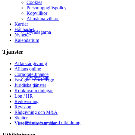
Cookies
Personuppgiftspolicy
Köpvillkor
Allmänna villkor
Karriär
Hållbarhet
Byrådagarna
Nyheter
Kalendarium
Tjänster
Affärsrådgivning
Allians online
Corporate finance
Byråveckan
Fastigheter och bygg
Juridiska tjänster
Konkursutredningar
Lön / HR
Redovisning
Revision
Rådgivning och M&A
Skatter
Företagsanpassad utbildning
Visselblåsare, anmälan
Utbildningar