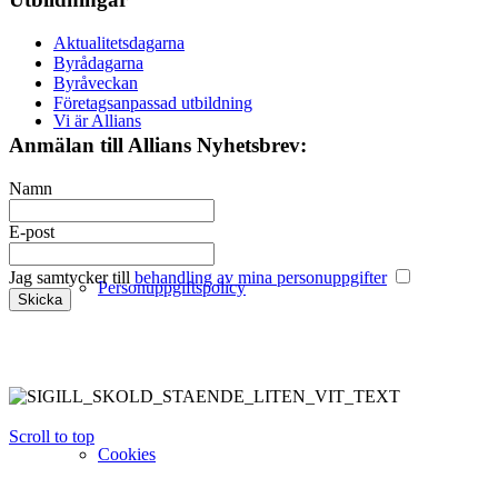
Aktualitetsdagarna
Byrådagarna
Byråveckan
Företagsanpassad utbildning
Vi är Allians
Anmälan till Allians Nyhetsbrev:
Namn
E-post
Jag samtycker till
behandling av mina personuppgifter
Personuppgiftspolicy
Scroll to top
Cookies