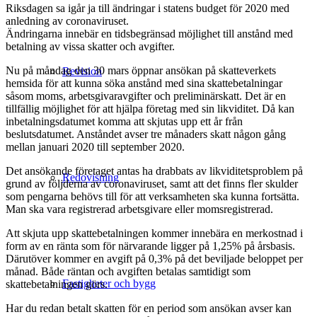
Riksdagen sa igår ja till ändringar i statens budget för 2020 med
anledning av coronaviruset.
Ändringarna innebär en tidsbegränsad möjlighet till anstånd med
betalning av vissa skatter och avgifter.
Nu på måndag den 30 mars öppnar ansökan på skatteverkets
Revision
hemsida för att kunna söka anstånd med sina skattebetalningar
såsom moms, arbetsgivaravgifter och preliminärskatt. Det är en
tillfällig möjlighet för att hjälpa företag med sin likviditet. Då kan
inbetalningsdatumet komma att skjutas upp ett år från
beslutsdatumet. Anståndet avser tre månaders skatt någon gång
mellan januari 2020 till september 2020.
Det ansökande företaget antas ha drabbats av likviditetsproblem på
Redovisning
grund av följderna av coronaviruset, samt att det finns fler skulder
som pengarna behövs till för att verksamheten ska kunna fortsätta.
Man ska vara registrerad arbetsgivare eller momsregistrerad.
Att skjuta upp skattebetalningen kommer innebära en merkostnad i
form av en ränta som för närvarande ligger på 1,25% på årsbasis.
Därutöver kommer en avgift på 0,3% på det beviljade beloppet per
månad. Både räntan och avgiften betalas samtidigt som
Fastigheter och bygg
skattebetalningen görs.
Har du redan betalt skatten för en period som ansökan avser kan