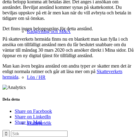
detta belopp komma att betalas åter. Det anges i ansökan om
anståndet. Beviljat anstånd kommer synas på skattekontot. Du
beviljas uppskov på ett år men kan när du vill avbryta och betala in
tidigare om så önskas.
Det finns ingen beloppsgräns för detta anstånd.
Rådgivning och M&A
På skatteverkets hemsida finns nu en blankett man kan fylla i och
ansöka om tillfälligt anstånd men du får beslutet snabbare om du
väntar till måndag 30 mars 2020 och ansöker direkt i Mina sidor. Då
öppnar en ny digital tjänst för tillfälligt anstånd.
Man kan även begära anstånd om andra typer av skatter men det är
enligt normala rutiner och går att läsa mer om på
Skatteverkets
hemsida
.
Lön / HR
Dela detta
Share on Facebook
Share on LinkedIn
Share by Mail
Skattejuridik