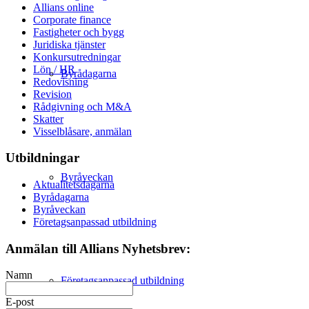
Allians online
Corporate finance
Fastigheter och bygg
Juridiska tjänster
Konkursutredningar
Lön / HR
Byrådagarna
Redovisning
Revision
Rådgivning och M&A
Skatter
Visselblåsare, anmälan
Utbildningar
Byråveckan
Aktualitetsdagarna
Byrådagarna
Byråveckan
Företagsanpassad utbildning
Anmälan till Allians Nyhetsbrev:
Namn
Företagsanpassad utbildning
E-post