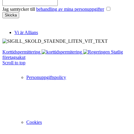
Jag samtycker till
behandling av mina personuppgifter
Vi är Allians
Korttidspermittering
Statlig
företagsakut
Scroll to top
Personuppgiftspolicy
Cookies