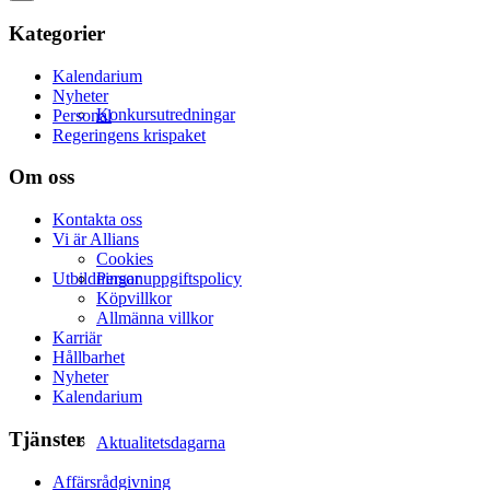
Kategorier
Kalendarium
Nyheter
Konkursutredningar
Personal
Regeringens krispaket
Om oss
Kontakta oss
Vi är Allians
Cookies
Utbildningar
Personuppgiftspolicy
Köpvillkor
Allmänna villkor
Karriär
Hållbarhet
Nyheter
Kalendarium
Tjänster
Aktualitetsdagarna
Affärsrådgivning