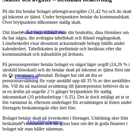
På din lön betalar bolaget arbetsgivaravgifter (31,42 %) och du skatt
på inkomst av tjänst. Under brytpunkten betalar du kommunalskatt.
Över brytpunkten tillkommer statlig skatt.
Konkursutredningar
Ditt lönebesked varje månad visar din bruttolön, dina förmåner om
du har några, din avdragna tabellskatt och ibland engångsskatt.
Lönebeskedet visar dessutom ackumulerade belopp hittills under
kalenderåret. Tabellskatten är preliminär och beräknas efter din
kommunalskatt och månadslön på årsbasis.
På pensionspremier betalar bolaget en något lägre avgift (24,26 % i
särskild löneskatt) och du betalar skatt på inkomst av tjänst först när
du får pensionen utbetalad. Bolaget har rätt att dra av
Utbildningar
pensionsavsättning för varje anställd upp till 35 % av den anställdes
lön. Vill du nå maximal avsättning till tjänstepension behöver du ta
ut en årslön på ungefär 2 ½ gånger brytpunkten för statlig
inkomstskatt (10 prisbasbelopp / 0,35). Det är dock möjligt att ta ut
lön vartannat år, eftersom underlaget för avsättningen är lönen under
företagets beskattningsår eller året före.
Bolaget betalar skatt på överskottet i företaget. Utdelning sker från
Aktualitetsdagarna
beskattade vinstmedel och får göras bara om det är goda finanser i
bolaget när man håller stämman.