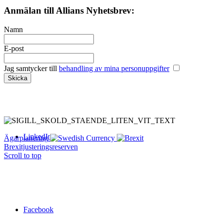
Anmälan till Allians Nyhetsbrev:
Namn
E-post
Menu
Menu
Jag samtycker till
behandling av mina personuppgifter
LinkedIn
Ägarplanering
Brexitjusteringsreserven
Scroll to top
Facebook