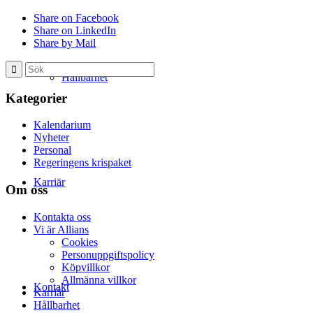
Share on Facebook
Share on LinkedIn
Share by Mail
Hållbarhet
Kategorier
Kalendarium
Nyheter
Personal
Regeringens krispaket
Karriär
Om oss
Kontakta oss
Vi är Allians
Cookies
Personuppgiftspolicy
Köpvillkor
Allmänna villkor
Kontakt
Karriär
Hållbarhet