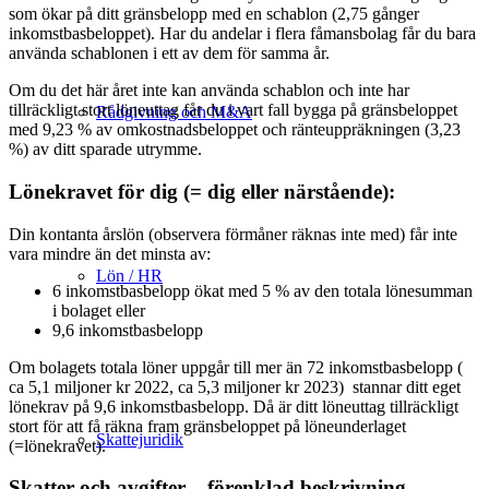
som ökar på ditt gränsbelopp med en schablon (2,75 gånger
inkomstbasbeloppet). Har du andelar i flera fåmansbolag får du bara
använda schablonen i ett av dem för samma år.
Om du det här året inte kan använda schablon och inte har
tillräckligt stort löneuttag får du i vart fall bygga på gränsbeloppet
Rådgivning och M&A
med 9,23 % av omkostnadsbeloppet och ränteuppräkningen (3,23
%) av ditt sparade utrymme.
Lönekravet för dig (= dig eller närstående):
Din kontanta årslön (observera förmåner räknas inte med) får inte
vara mindre än det minsta av:
Lön / HR
6 inkomstbasbelopp ökat med 5 % av den totala lönesumman
i bolaget eller
9,6 inkomstbasbelopp
Om bolagets totala löner uppgår till mer än 72 inkomstbasbelopp (
ca 5,1 miljoner kr 2022, ca 5,3 miljoner kr 2023) stannar ditt eget
lönekrav på 9,6 inkomstbasbelopp. Då är ditt löneuttag tillräckligt
stort för att få räkna fram gränsbeloppet på löneunderlaget
Skattejuridik
(=lönekravet).
Skatter och avgifter – förenklad beskrivning