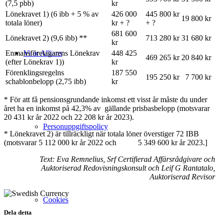
(7,5 pbb)
kr
Lönekravet 1) (6 ibb + 5 % av
426 000
445 800 kr
19 800 kr
totala löner)
kr + ?
+ ?
681 600
Lönekravet 2) (9,6 ibb) **
713 280 kr
31 680 kr
kr
Enmansföretagarens Lönekrav
448 425
Vi är Allians
469 265 kr
20 840 kr
(efter Lönekrav 1))
kr
Förenklingsregelns
187 550
195 250 kr
7 700 kr
schablonbelopp (2,75 ibb)
kr
* För att få pensionsgrundande inkomst ett visst år måste du under
året ha en inkomst på 42,3% av gällande prisbasbelopp (motsvarar
20 431 kr år 2022 och 22 208 kr år 2023).
Personuppgiftspolicy
* Lönekravet 2) är tillräckligt när totala löner överstiger 72 IBB
(motsvarar 5 112 000 kr år 2022 och 5 349 600 kr år 2023.]
Text: Eva Remnelius, Srf Certifierad Affärsrådgivare och
Auktoriserad Redovisningskonsult och Leif G Rantatalo,
Auktoriserad Revisor
Cookies
Dela detta