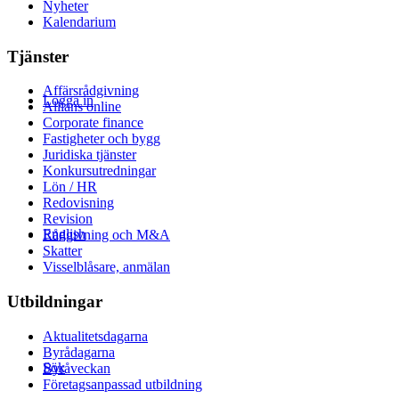
Nyheter
Kalendarium
Tjänster
Affärsrådgivning
Logga in
Allians online
Corporate finance
Fastigheter och bygg
Juridiska tjänster
Konkursutredningar
Lön / HR
Redovisning
Revision
English
Rådgivning och M&A
Skatter
Visselblåsare, anmälan
Utbildningar
Aktualitetsdagarna
Byrådagarna
Sök
Byråveckan
Företagsanpassad utbildning