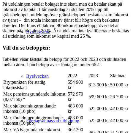
På utdelningen betalar bolaget inte skatt, men du betalar skatt på
inkomst av kapital. I fåmansbolag är skatten 20% upp till
gränsbeloppet, utdelning över gränsbeloppet beskattas som inkomst
av tjänst – din totala inkomst av tjänst blir högre och beskattas
därefter. Det finns ett tak vid 90 inkomstbasbelopp, över det är
skatten på utdelning 30 %. Är andelarna inte kvalificerade beskattas
Byrådagarna
all utdelning som inkomst av kapital med 25 %.
Vill du se beloppen:
Tabellen visar fastställda belopp för 2022 och 2023 och skillnaden
mellan åren. Lönebelopp avser löntagare under 66 år.
2022
2023
Skillnad
Byråveckan
Brytpunkten för statlig
554 900
613 900 kr
59 000 kr
inkomstskatt
kr
Max pensionsgrundande inkomst
572 970
599 600 kr
26 700 kr
(8,07 ibb) *
kr
Max sjukpenninggrundande
483 000
525 000 kr
42 000 kr
inkomst (10 pbb)
kr
Max föräldrapenninggrundande
483 000
525 000 kr
42 000 kr
Företagsanpassad utbildning
inkomst (10 pbb)
kr
Max VAB-grundande inkomst
362 200
393 700 kr
31 500 kr