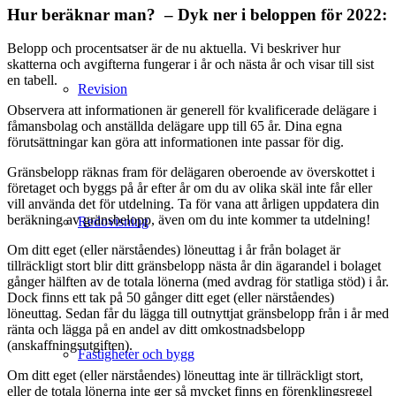
Hur beräknar man? – Dyk ner i beloppen för 2022:
Belopp och procentsatser är de nu aktuella. Vi beskriver hur
skatterna och avgifterna fungerar i år och nästa år och visar till sist
en tabell.
Revision
Observera att informationen är generell för kvalificerade delägare i
fåmansbolag och anställda delägare upp till 65 år. Dina egna
förutsättningar kan göra att informationen inte passar för dig.
Gränsbelopp räknas fram för delägaren oberoende av överskottet i
företaget och byggs på år efter år om du av olika skäl inte får eller
vill använda det för utdelning. Ta för vana att årligen uppdatera din
beräkning av gränsbelopp, även om du inte kommer ta utdelning!
Redovisning
Om ditt eget (eller närståendes) löneuttag i år från bolaget är
tillräckligt stort blir ditt gränsbelopp nästa år din ägarandel i bolaget
gånger hälften av de totala lönerna (med avdrag för statliga stöd) i år.
Dock finns ett tak på 50 gånger ditt eget (eller närståendes)
löneuttag. Sedan får du lägga till outnyttjat gränsbelopp från i år med
ränta och lägga på en andel av ditt omkostnadsbelopp
(anskaffningsutgiften).
Fastigheter och bygg
Om ditt eget (eller närståendes) löneuttag inte är tillräckligt stort,
eller de totala lönerna inte ger så mycket finns en förenklingsregel