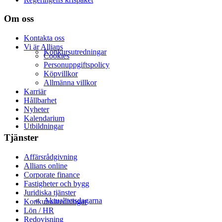
Om oss
Kontakta oss
Vi är Allians
Konkursutredningar
Cookies
Personuppgiftspolicy
Köpvillkor
Allmänna villkor
Karriär
Hållbarhet
Nyheter
Kalendarium
Utbildningar
Tjänster
Affärsrådgivning
Allians online
Corporate finance
Fastigheter och bygg
Juridiska tjänster
Aktualitetsdagarna
Konkursutredningar
Lön / HR
Redovisning