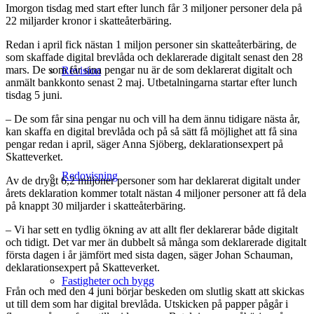
Imorgon tisdag med start efter lunch får 3 miljoner personer dela på
22 miljarder kronor i skatteåterbäring.
Redan i april fick nästan 1 miljon personer sin skatteåterbäring, de
som skaffade digital brevlåda och deklarerade digitalt senast den 28
mars. De som får sina pengar nu är de som deklarerat digitalt och
Revision
anmält bankkonto senast 2 maj. Utbetalningarna startar efter lunch
tisdag 5 juni.
– De som får sina pengar nu och vill ha dem ännu tidigare nästa år,
kan skaffa en digital brevlåda och på så sätt få möjlighet att få sina
pengar redan i april, säger Anna Sjöberg, deklarationsexpert på
Skatteverket.
Redovisning
Av de drygt 6,2 miljoner personer som har deklarerat digitalt under
årets deklaration kommer totalt nästan 4 miljoner personer att få dela
på knappt 30 miljarder i skatteåterbäring.
– Vi har sett en tydlig ökning av att allt fler deklarerar både digitalt
och tidigt. Det var mer än dubbelt så många som deklarerade digitalt
första dagen i år jämfört med sista dagen, säger Johan Schauman,
deklarationsexpert på Skatteverket.
Fastigheter och bygg
Från och med den 4 juni börjar beskeden om slutlig skatt att skickas
ut till dem som har digital brevlåda. Utskicken på papper pågår i