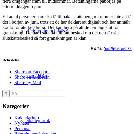
flera omgångar fram till midsommar. Betalningarna påbörjas på
eftermiddagen 5 juni.
Ett antal personer som ska få tillbaka skattepengar kommer inte att få
det i början av juni, trots att de har deklarerat digitalt och har anmält
konto för återbetalning. Det kan bero på att de har tagits ut för
Rådgivning och M&A
granskning. De har i sådana fall fått besked om det och får sitt
slutskattebesked så fort granskningen är klar.
Källa:
Skatteverket.se
Dela detta
Share on Facebook
Lön / HR
Share on LinkedIn
Share by Mail
Kategorier
Kalendarium
Skattejuridik
Nyheter
Personal
Regeringens krispaket