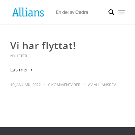
Vi har flyttat!
NYHETER
Läs mer
/
/
10 JANUARI, 2022
0 KOMMENTARER
AV
ALLIANSREV